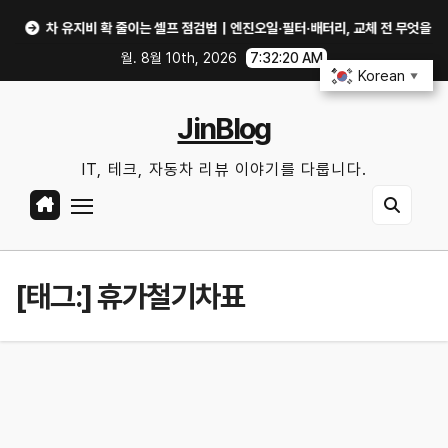
Skip
차 유지비 확 줄이는 셀프 점검법｜엔진오일·필터·배터리, 교체 전 무엇을 확인할까
to
월. 8월 10th, 2026
7:32:21 AM
content
Korean
▼
JinBlog
IT, 테크, 자동차 리뷰 이야기를 다룹니다.
[태그:]
휴가철기차표