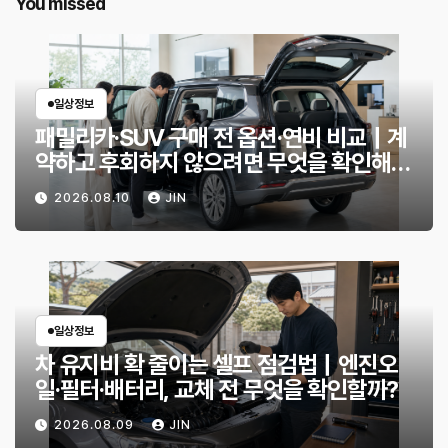
You missed
일상정보
패밀리카·SUV 구매 전 옵션·연비 비교｜계
약하고 후회하지 않으려면 무엇을 확인해야
할까?
2026.08.10
JIN
일상정보
차 유지비 확 줄이는 셀프 점검법｜엔진오
일·필터·배터리, 교체 전 무엇을 확인할까?
2026.08.09
JIN