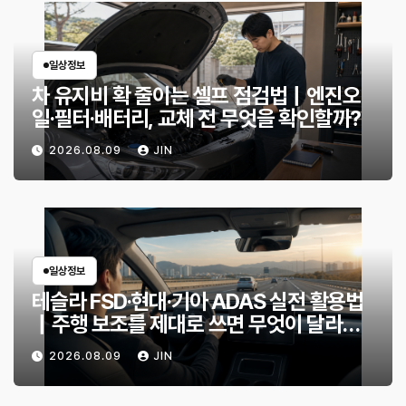
일상정보
차 유지비 확 줄이는 셀프 점검법｜엔진오
일·필터·배터리, 교체 전 무엇을 확인할까?
2026.08.09
JIN
일상정보
테슬라 FSD·현대·기아 ADAS 실전 활용법
｜주행 보조를 제대로 쓰면 무엇이 달라질
까?
2026.08.09
JIN