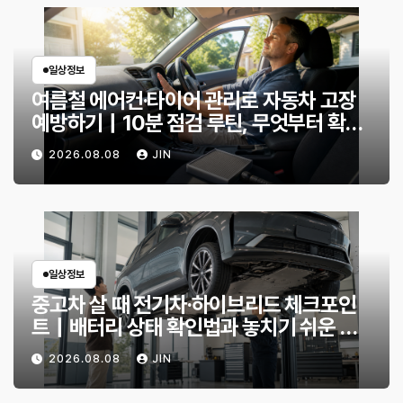
일상정보
여름철 에어컨·타이어 관리로 자동차 고장
예방하기｜10분 점검 루틴, 무엇부터 확인
할까?
2026.08.08
JIN
일상정보
중고차 살 때 전기차·하이브리드 체크포인
트｜배터리 상태 확인법과 놓치기 쉬운 위
험 신호
2026.08.08
JIN