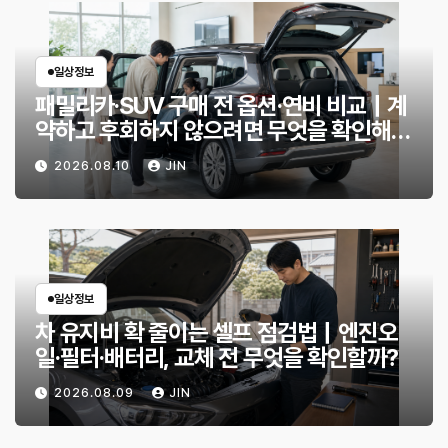
일상정보
패밀리카·SUV 구매 전 옵션·연비 비교｜계
약하고 후회하지 않으려면 무엇을 확인해야
할까?
2026.08.10
JIN
일상정보
차 유지비 확 줄이는 셀프 점검법｜엔진오
일·필터·배터리, 교체 전 무엇을 확인할까?
2026.08.09
JIN