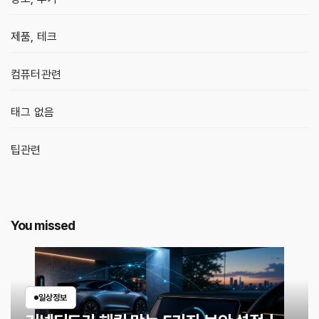
제품, 테크
컴퓨터관련
태그 없음
팁관련
You missed
일상정보