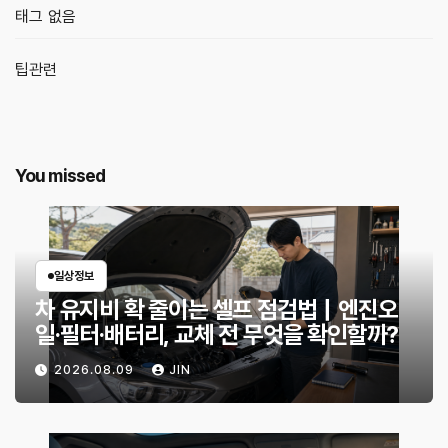
태그 없음
팁관련
You missed
일상정보
차 유지비 확 줄이는 셀프 점검법｜엔진오
일·필터·배터리, 교체 전 무엇을 확인할까?
2026.08.09
JIN