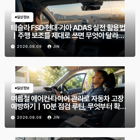
일상정보
테슬라 FSD·현대·기아 ADAS 실전 활용법
｜주행 보조를 제대로 쓰면 무엇이 달라질
까?
2026.08.09
JIN
일상정보
여름철 에어컨·타이어 관리로 자동차 고장
예방하기｜10분 점검 루틴, 무엇부터 확인
할까?
2026.08.08
JIN