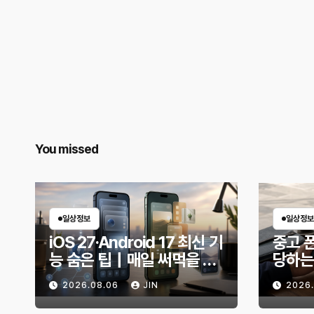
You missed
일상정보
일상정보
iOS 27·Android 17 최신 기
중고 폰
능 숨은 팁｜매일 써먹을 만
당하는
한 기능만 골랐다
전 무
2026.08.06
JIN
2026