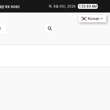
목. 8월 6th, 2026
1:32:49 AM
 9060 Reaper 8GB로 교체한 후기｜엘든링·몬스터 헌터 와일즈 체감 변화
Korean
▼
영