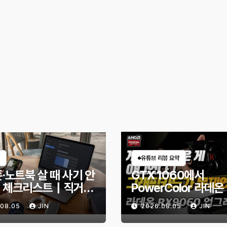
유튜브 리뷰 요약
·노트북 살 때 사기 안
GTX 1060에서
 체크리스트｜직거래
PowerColor 라데온
엇을 확인해야 할까?
9060 Reaper 8G
.08.05
JIN
2026.08.05
JIN
체한 후기｜엘든링·
헌터 와일즈 체감 변