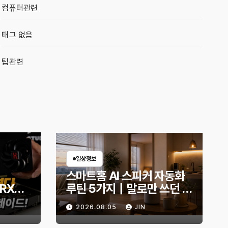
컴퓨터관련
태그 없음
팁관련
일상정보
스마트홈 AI 스피커 자동화
 RX
루틴 5가지｜말로만 쓰던 스
B로 교
피커, 생활이 편해지는 설정
2026.08.05
JIN
몬스터
은?
화