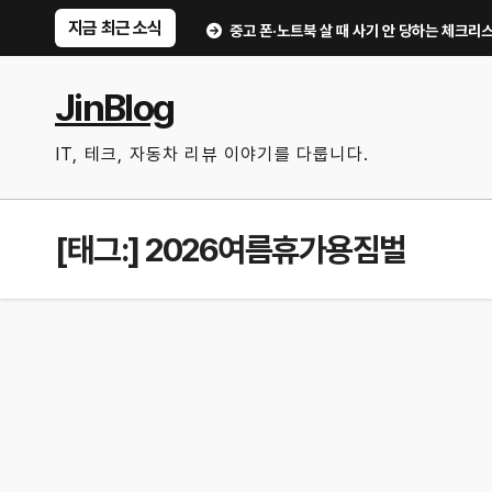
Skip
지금 최근 소식
먹을 만한 기능만 골랐다
중고 폰·노트북 살 때 사기 안 당하는 체크리스트｜직거
to
content
JinBlog
IT, 테크, 자동차 리뷰 이야기를 다룹니다.
[태그:]
2026여름휴가용짐벌