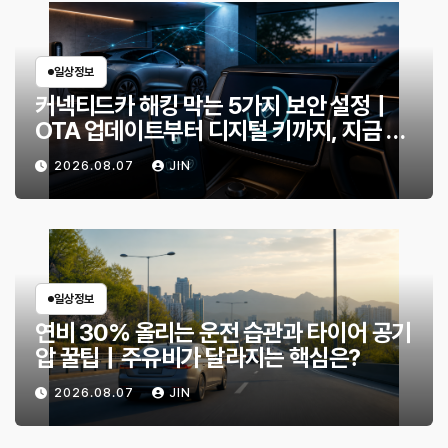
일상정보
커넥티드카 해킹 막는 5가지 보안 설정｜
OTA 업데이트부터 디지털 키까지, 지금 확
인할 것은?
2026.08.07
JIN
일상정보
연비 30% 올리는 운전 습관과 타이어 공기
압 꿀팁｜주유비가 달라지는 핵심은?
2026.08.07
JIN