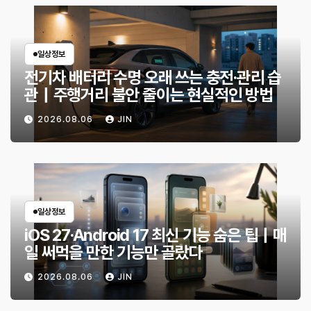
일상정보
전기차 배터리 수명 오래 쓰는 충전·관리 습
관｜주행거리 불안 줄이는 현실적인 방법
2026.08.06
JIN
일상정보
iOS 27·Android 17 최신 기능 숨은 팁｜매
일 써먹을 만한 기능만 골랐다
2026.08.06
JIN