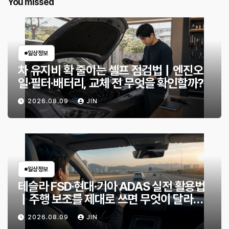
You missed
일상정보
차 유지비 확 줄이는 셀프 점검법｜엔진오
일·필터·배터리, 교체 전 무엇을 확인할까?
2026.08.09
JIN
일상정보
테슬라 FSD·현대·기아 ADAS 실전 활용법
｜주행 보조를 제대로 쓰면 무엇이 달라질
까?
2026.08.09
JIN