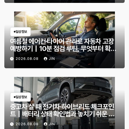
일상정보
여름철 에어컨·타이어 관리로 자동차 고장
예방하기｜10분 점검 루틴, 무엇부터 확인
할까?
2026.08.08
JIN
일상정보
중고차 살 때 전기차·하이브리드 체크포인
트｜배터리 상태 확인법과 놓치기 쉬운 위
험 신호
2026.08.08
JIN