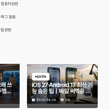
컴퓨터관련
태그 없음
팁관련
일상정보
오래 쓰
iOS 27·Android 17 최신 기
주행거
능 숨은 팁｜매일 써먹을 만
적인 방
한 기능만 골랐다
2026.08.06
JIN