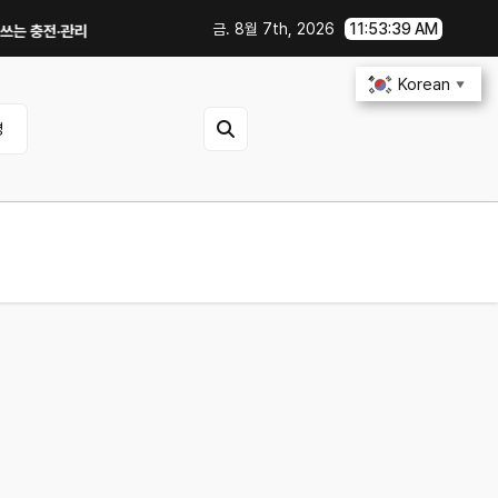
금. 8월 7th, 2026
11:53:40 AM
전·관리 습관｜주행거리 불안 줄이는 현실적인 방법
iOS 27·Android 1
Korean
▼
영