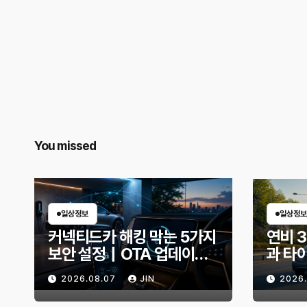
You missed
일상정보
일상정보
커넥티드카 해킹 막는 5가지
연비 
보안 설정｜OTA 업데이트
과 타
부터 디지털 키까지, 지금 확
유비가
2026.08.07
JIN
2026
인할 것은?