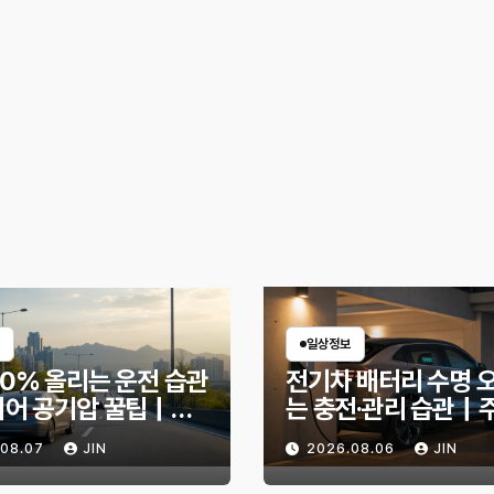
일상정보
30% 올리는 운전 습관
전기차 배터리 수명 
이어 공기압 꿀팁｜주
는 충전·관리 습관｜
 달라지는 핵심은?
리 불안 줄이는 현실
.08.07
JIN
2026.08.06
JIN
법