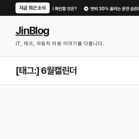
Skip
지금 최근 소식
터 디지털 키까지, 지금 확인할 것은?
연비 30% 올리는 운전 습관과 타이
to
content
JinBlog
IT, 테크, 자동차 리뷰 이야기를 다룹니다.
[태그:]
6월캘린더