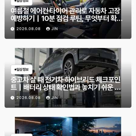
일상정보
여름철 에어컨·타이어 관리로 자동차 고장
예방하기｜10분 점검 루틴, 무엇부터 확인
할까?
2026.08.08
JIN
일상정보
중고차 살 때 전기차·하이브리드 체크포인
트｜배터리 상태 확인법과 놓치기 쉬운 위
험 신호
2026.08.08
JIN