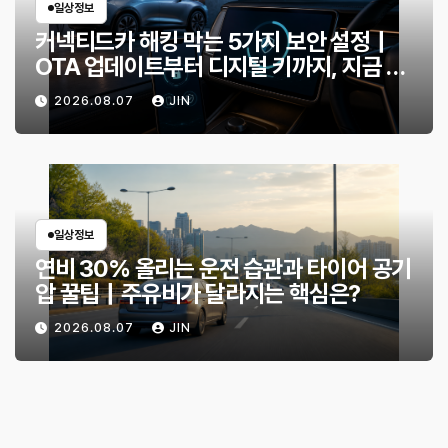
일상정보
커넥티드카 해킹 막는 5가지 보안 설정｜
OTA 업데이트부터 디지털 키까지, 지금 확
인할 것은?
2026.08.07
JIN
일상정보
연비 30% 올리는 운전 습관과 타이어 공기
압 꿀팁｜주유비가 달라지는 핵심은?
2026.08.07
JIN