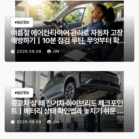
일상정보
여름철 에어컨·타이어 관리로 자동차 고장
예방하기｜10분 점검 루틴, 무엇부터 확인
할까?
2026.08.08
JIN
일상정보
중고차 살 때 전기차·하이브리드 체크포인
트｜배터리 상태 확인법과 놓치기 쉬운 위
험 신호
2026.08.08
JIN