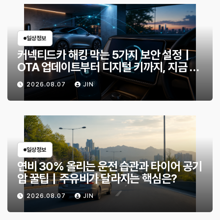
일상정보
커넥티드카 해킹 막는 5가지 보안 설정｜
OTA 업데이트부터 디지털 키까지, 지금 확
인할 것은?
2026.08.07
JIN
일상정보
연비 30% 올리는 운전 습관과 타이어 공기
압 꿀팁｜주유비가 달라지는 핵심은?
2026.08.07
JIN