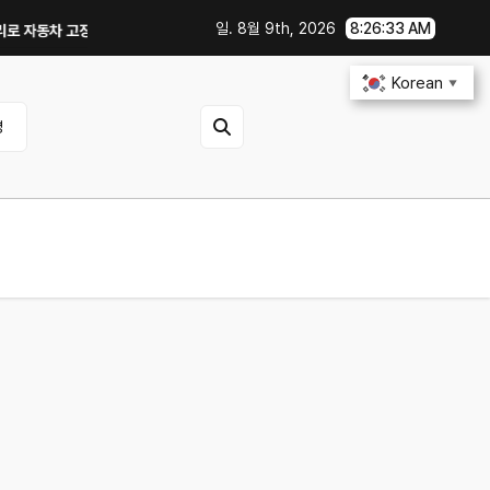
일. 8월 9th, 2026
8:26:34 AM
 고장 예방하기｜10분 점검 루틴, 무엇부터 확인할까?
중고차 살 때 전기차
Korean
▼
영