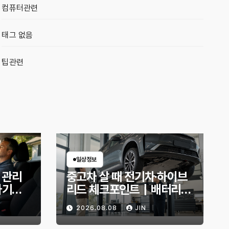
컴퓨터관련
태그 없음
팁관련
일상정보
 관리
중고차 살 때 전기차·하이브
하기｜
리드 체크포인트｜배터리
엇부터 확
상태 확인법과 놓치기 쉬운
2026.08.08
JIN
위험 신호