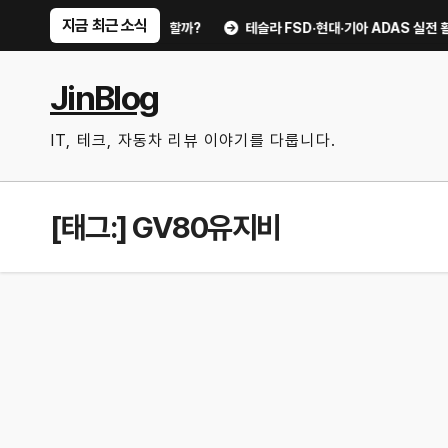
Skip
지금 최근 소식
, 교체 전 무엇을 확인할까?
테슬라 FSD·현대·기아 ADAS 실전 활용법｜
to
content
JinBlog
IT, 테크, 자동차 리뷰 이야기를 다룹니다.
[태그:]
GV80유지비