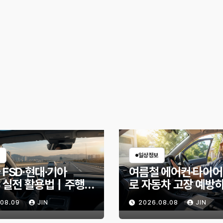
일상정보
 FSD·현대·기아
여름철 에어컨·타이어
S 실전 활용법｜주행
로 자동차 고장 예방
 제대로 쓰면 무엇이
10분 점검 루틴, 무
.08.09
JIN
2026.08.08
JIN
까?
인할까?