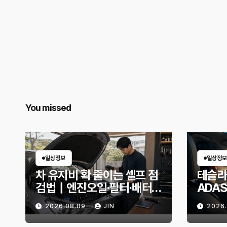
You missed
일상정보
일상정보
차 유지비 확 줄이는 셀프 점
테슬라
검법｜엔진오일·필터·배터
ADA
리, 교체 전 무엇을 확인할
보조를
2026.08.09
JIN
2026
까?
달라질