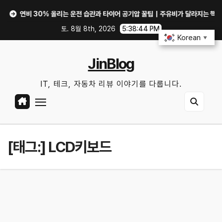
Skip
연비 30% 올리는 운전 습관과 타이어 공기압 꿀팁｜주유비가 달라지는 핵심은?
to
토. 8월 8th, 2026
5:38:45 PM
content
Korean
▼
JinBlog
IT, 테크, 자동차 리뷰 이야기를 다룹니다.
[태그:]
LCD키보드