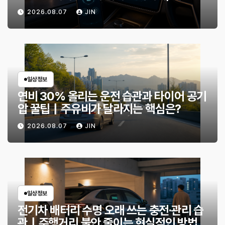
인할 것은?
2026.08.07
JIN
일상정보
연비 30% 올리는 운전 습관과 타이어 공기
압 꿀팁｜주유비가 달라지는 핵심은?
2026.08.07
JIN
일상정보
전기차 배터리 수명 오래 쓰는 충전·관리 습
관｜주행거리 불안 줄이는 현실적인 방법