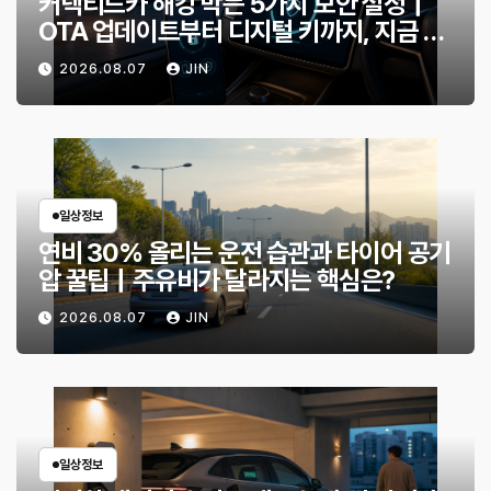
커넥티드카 해킹 막는 5가지 보안 설정｜
OTA 업데이트부터 디지털 키까지, 지금 확
인할 것은?
2026.08.07
JIN
일상정보
연비 30% 올리는 운전 습관과 타이어 공기
압 꿀팁｜주유비가 달라지는 핵심은?
2026.08.07
JIN
일상정보