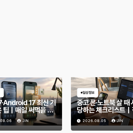
일상정보
7·Android 17 최신 기
중고 폰·노트북 살 때 
은 팁｜매일 써먹을 만
당하는 체크리스트｜
능만 골랐다
전 무엇을 확인해야 
.08.06
JIN
2026.08.05
JIN