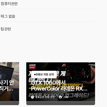
컴퓨터관련
태그 없음
팁관련
유튜브 리뷰 요약
사기 안
GTX 1060에서
직거래
PowerColor 라데온 RX
할까?
9060 Reaper 8GB로 교
2026.08.05
JIN
체한 후기｜엘든링·몬스터
헌터 와일즈 체감 변화