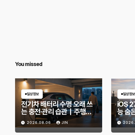
You missed
일상정보
일상정보
전기차 배터리 수명 오래 쓰
iOS 2
는 충전·관리 습관｜주행거
능 숨
리 불안 줄이는 현실적인 방
한 기
2026.08.06
JIN
2026
법