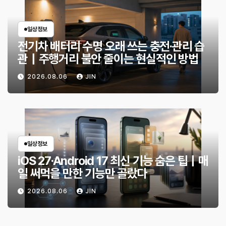
일상정보
전기차 배터리 수명 오래 쓰는 충전·관리 습
관｜주행거리 불안 줄이는 현실적인 방법
2026.08.06
JIN
일상정보
iOS 27·Android 17 최신 기능 숨은 팁｜매
일 써먹을 만한 기능만 골랐다
2026.08.06
JIN