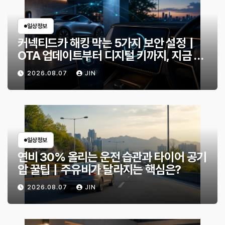
일상정보
커넥티드카 해킹 막는 5가지 보안 설정｜
OTA 업데이트부터 디지털 키까지, 지금 확
인할 것은?
2026.08.07
JIN
일상정보
연비 30% 올리는 운전 습관과 타이어 공기
압 꿀팁｜주유비가 달라지는 핵심은?
2026.08.07
JIN