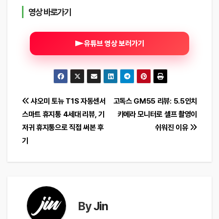
영상 바로가기
유튜브 영상 보러가기
글
샤오미 토뉴 T1S 자동센서
고독스 GM55 리뷰: 5.5인치
스마트 휴지통 4세대 리뷰, 기
카메라 모니터로 셀프 촬영이
탐
저귀 휴지통으로 직접 써본 후
쉬워진 이유
색
기
By
Jin