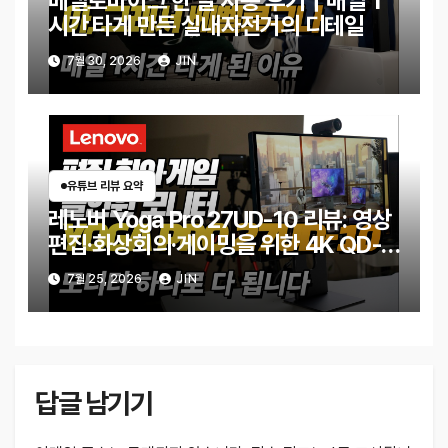
베벨로바이크 한 달 사용 후기｜매일 1
시간 타게 만든 실내자전거의 디테일
7월 30, 2026
JIN
유튜브 리뷰 요약
레노버 Yoga Pro 27UD-10 리뷰: 영상
편집·화상회의·게이밍을 위한 4K QD-
OLED 모니터
7월 25, 2026
JIN
답글 남기기