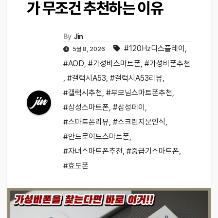
가 무조건 추천하는 이유
By
Jin
#120Hz디스플레이
,
5월 8, 2026
#AOD
,
#가성비스마트폰
,
#가성비폰추천
,
#갤럭시A53
,
#갤럭시A53리뷰
,
#갤럭시추천
,
#부모님스마트폰추천
,
#삼성스마트폰
,
#삼성페이
,
#스마트폰리뷰
,
#스크린지문인식
,
#안드로이드스마트폰
,
#자녀스마트폰추천
,
#중급기스마트폰
,
#효도폰