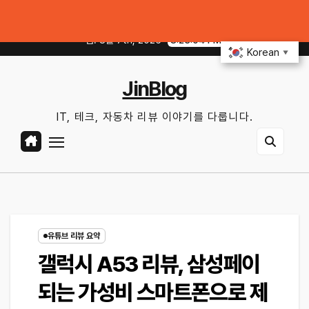
Skip
거리 불안 줄이는 현실적인 방법
iOS 27·Android 17 최신 기능 숨은 
to
금. 8월 7th, 2026
8:23:06 PM
content
Korean
▼
JinBlog
IT, 테크, 자동차 리뷰 이야기를 다룹니다.
유튜브 리뷰 요약
갤럭시 A53 리뷰, 삼성페이
되는 가성비 스마트폰으로 제