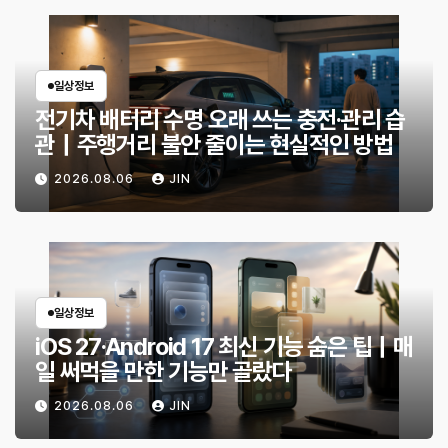
일상정보
전기차 배터리 수명 오래 쓰는 충전·관리 습
관｜주행거리 불안 줄이는 현실적인 방법
2026.08.06
JIN
일상정보
iOS 27·Android 17 최신 기능 숨은 팁｜매
일 써먹을 만한 기능만 골랐다
2026.08.06
JIN