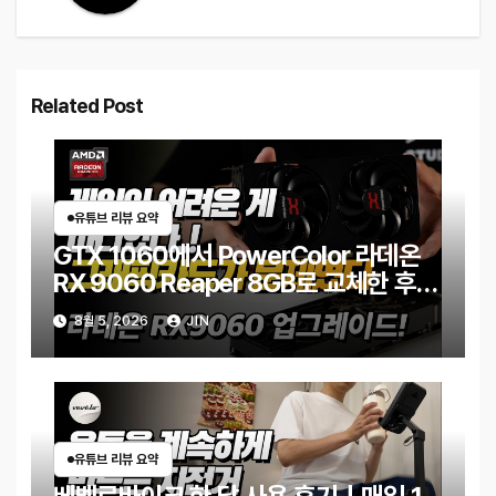
Related Post
유튜브 리뷰 요약
GTX 1060에서 PowerColor 라데온
RX 9060 Reaper 8GB로 교체한 후기
｜엘든링·몬스터 헌터 와일즈 체감 변화
8월 5, 2026
JIN
유튜브 리뷰 요약