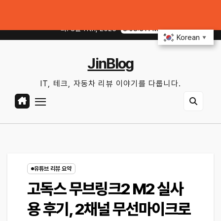
Skip
필터·배터리, 교체 전 무엇을 확인할까?
테슬라 FSD·현대·기아 ADAS 실
to
화. 8월 11th, 2026
8:08:32 PM
content
Korean
▼
JinBlog
IT, 테크, 자동차 리뷰 이야기를 다룹니다.
유튜브 리뷰 요약
고독스 무브링크2 M2 실사
용 후기, 2채널 무선마이크로