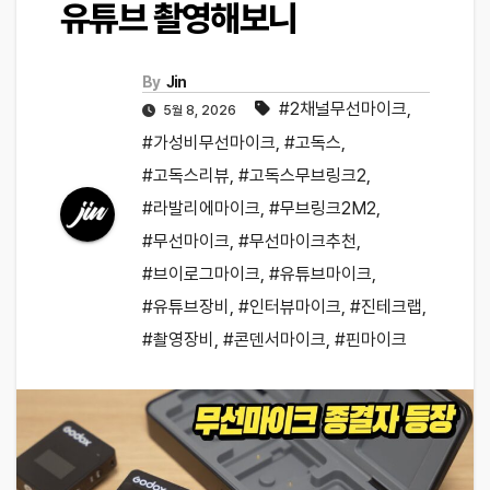
유튜브 촬영해보니
By
Jin
#2채널무선마이크
,
5월 8, 2026
#가성비무선마이크
,
#고독스
,
#고독스리뷰
,
#고독스무브링크2
,
#라발리에마이크
,
#무브링크2M2
,
#무선마이크
,
#무선마이크추천
,
#브이로그마이크
,
#유튜브마이크
,
#유튜브장비
,
#인터뷰마이크
,
#진테크랩
,
#촬영장비
,
#콘덴서마이크
,
#핀마이크