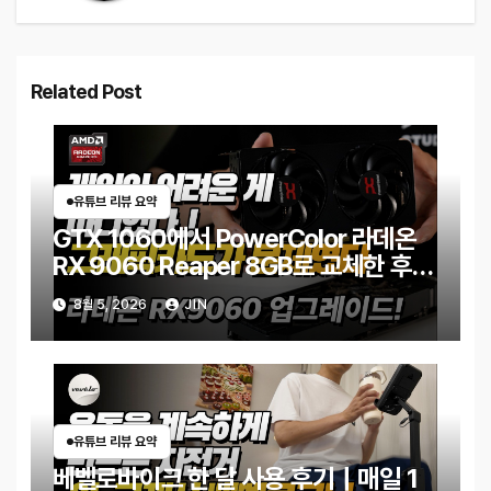
Related Post
유튜브 리뷰 요약
GTX 1060에서 PowerColor 라데온
RX 9060 Reaper 8GB로 교체한 후기
｜엘든링·몬스터 헌터 와일즈 체감 변화
8월 5, 2026
JIN
유튜브 리뷰 요약
베벨로바이크 한 달 사용 후기｜매일 1