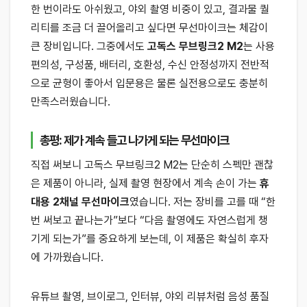
한 번이라도 아쉬웠고, 야외 촬영 비중이 있고, 결과물 퀄
리티를 조금 더 끌어올리고 싶다면 무선마이크는 체감이
큰 장비입니다. 그중에서도
고독스 무브링크2 M2
는 사용
편의성, 구성품, 배터리, 호환성, 수신 안정성까지 전반적
으로 균형이 좋아서 입문용은 물론 실전용으로도 충분히
만족스러웠습니다.
총평: 제가 계속 들고 나가게 되는 무선마이크
직접 써보니 고독스 무브링크2 M2는 단순히 스펙만 괜찮
은 제품이 아니라, 실제 촬영 현장에서 계속 손이 가는
휴
대용 2채널 무선마이크
였습니다. 저는 장비를 고를 때 “한
번 써보고 끝나는가”보다 “다음 촬영에도 자연스럽게 챙
기게 되는가”를 중요하게 보는데, 이 제품은 확실히 후자
에 가까웠습니다.
유튜브 촬영, 브이로그, 인터뷰, 야외 리뷰처럼 음성 품질