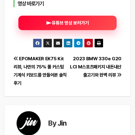
영상 바로가기
유튜브 영상 보러가기
글
EPOMAKER EK75 Kit
2023 BMW 330e G20
리뷰, 나만의 75% 풀 커스텀
LCI M스포츠패키지 내돈내산
탐
기계식 키보드를 만들어본 솔직
출고기와 완벽 리뷰
색
후기
By
Jin