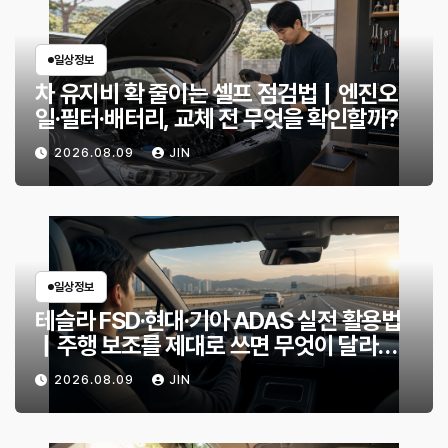
일상정보
차 유지비 확 줄이는 셀프 점검법｜엔진오
일·필터·배터리, 교체 전 무엇을 확인할까?
2026.08.09
JIN
일상정보
테슬라 FSD·현대·기아 ADAS 실전 활용법
｜주행 보조를 제대로 쓰면 무엇이 달라질
까?
2026.08.09
JIN