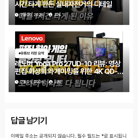
시간 타게 만든 실내자전거의 디테일
7월 30, 2026
JIN
유튜브 리뷰 요약
레노버 Yoga Pro 27UD-10 리뷰: 영상
편집·화상회의·게이밍을 위한 4K QD-
OLED 모니터
7월 25, 2026
JIN
답글 남기기
이메일 주소는 공개되지 않습니다.
필수 필드는
*
로 표시됩니