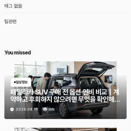
태그 없음
팁관련
You missed
일상정보
패밀리카·SUV 구매 전 옵션·연비 비교｜계
약하고 후회하지 않으려면 무엇을 확인해야
할까?
2026.08.10
JIN