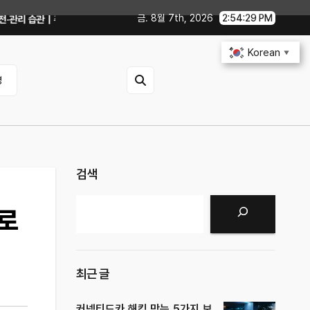
금. 8월 7th, 2026
2:54:31 PM
리 불안 줄이는 현실적인 방법
iOS 27·Android 17 최신 기능 숨은 팁
Korean
▼
영
검색
검색
으로
최근 글
커넥티드카 해킹 막는 5가지 보