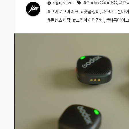
#GodoxCubeSC
,
#고
5월 8, 2026
#브이로그마이크
,
#숏폼장비
,
#스마트폰마
#콘텐츠제작
,
#크리에이터장비
,
#틱톡마이