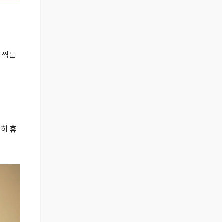
 찍는
특히
휴