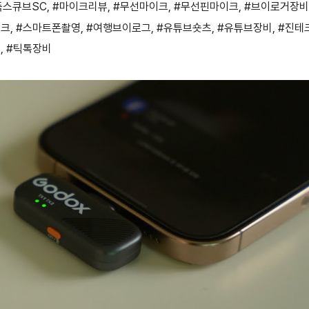
독스큐브SC
,
#마이크리뷰
,
#무선마이크
,
#무선핀마이크
,
#브이로거장비
이크
,
#스마트폰촬영
,
#여행브이로그
,
#유튜브숏츠
,
#유튜브장비
,
#진테
크
,
#틱톡장비