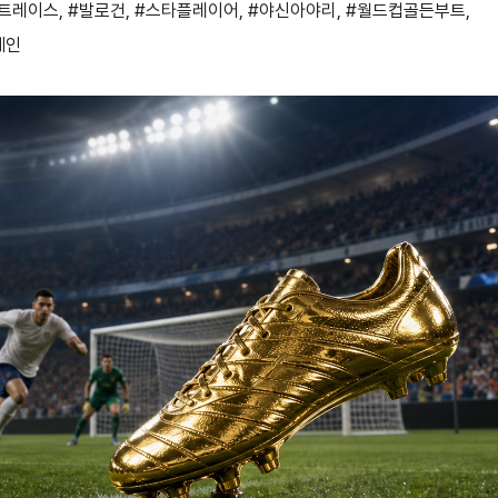
트레이스
,
#발로건
,
#스타플레이어
,
#야신아야리
,
#월드컵골든부트
,
케인