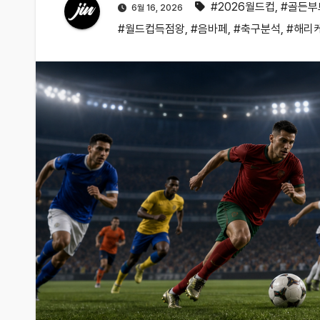
#2026월드컵
,
#골든부
6월 16, 2026
#월드컵득점왕
,
#음바페
,
#축구분석
,
#해리