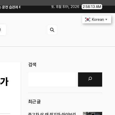
토. 8월 8th, 2026
2:58:15 AM
어 공기압 꿀팁｜주유비가 달라지는 핵심은?
전기차 배터리 수명 오래 쓰는 
Korean
▼
영
검색
검색
누가
최근 글
중고차 살 때 전기차·하이브리