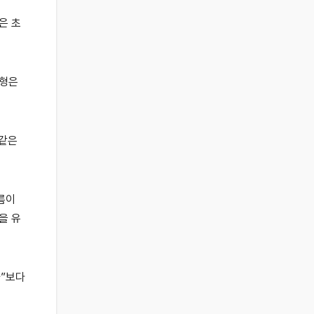
은 초
유형은
 같은
름이
을 유
가”보다