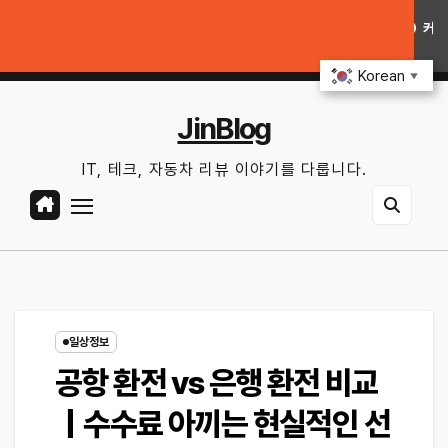
Skip
인트｜배터리 상태 확인법과 놓치기 쉬운 위험 신호
커넥티드카 해킹 막는 5가
to
토. 8월 8th, 2026
9:51:52 AM
content
Korean
▼
JinBlog
IT, 테크, 자동차 리뷰 이야기를 다룹니다.
일상정보
공항 환전 vs 은행 환전 비교
｜수수료 아끼는 현실적인 선