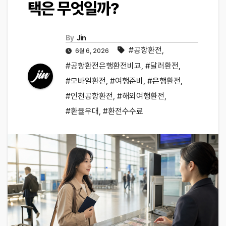
택은 무엇일까?
By
Jin
#공항환전
,
6월 6, 2026
#공항환전은행환전비교
,
#달러환전
,
#모바일환전
,
#여행준비
,
#은행환전
,
#인천공항환전
,
#해외여행환전
,
#환율우대
,
#환전수수료