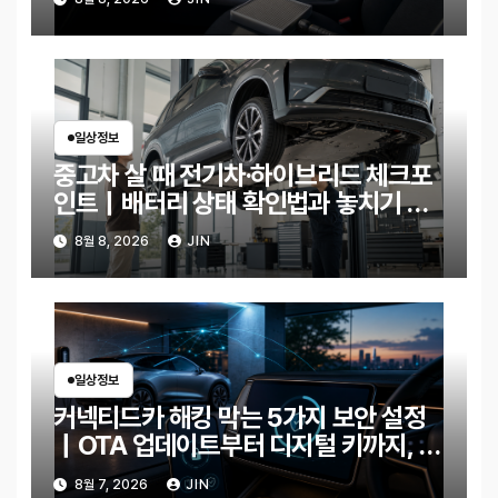
일상정보
중고차 살 때 전기차·하이브리드 체크포
인트｜배터리 상태 확인법과 놓치기 쉬
운 위험 신호
8월 8, 2026
JIN
일상정보
커넥티드카 해킹 막는 5가지 보안 설정
｜OTA 업데이트부터 디지털 키까지, 지
금 확인할 것은?
8월 7, 2026
JIN