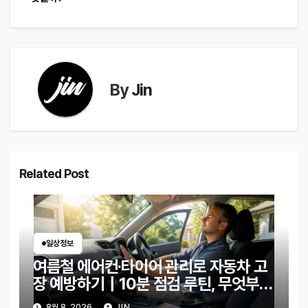
색
By
Jin
Related Post
일상정보
여름철 에어컨·타이어 관리로 자동차 고
장 예방하기｜10분 점검 루틴, 무엇부터
확인할까?
8월 8, 2026
JIN