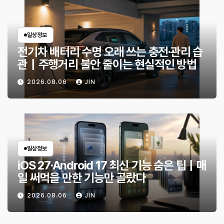
일상정보
전기차 배터리 수명 오래 쓰는 충전·관리 습
관｜주행거리 불안 줄이는 현실적인 방법
2026.08.06
JIN
일상정보
iOS 27·Android 17 최신 기능 숨은 팁｜매
일 써먹을 만한 기능만 골랐다
2026.08.06
JIN