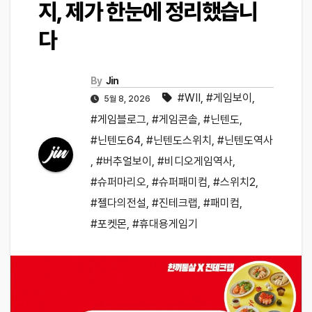
지, 제가 한눈에 정리했습니
다
By
Jin
#WII
,
#게임보이
,
5월 8, 2026
#게임블로그
,
#게임콘솔
,
#닌텐도
,
#닌텐도64
,
#닌텐도스위치
,
#닌텐도역사
,
#버추얼보이
,
#비디오게임역사
,
#슈퍼마리오
,
#슈퍼패미컴
,
#스위치2
,
#젤다의전설
,
#진테크랩
,
#패미컴
,
#포켓몬
,
#휴대용게임기