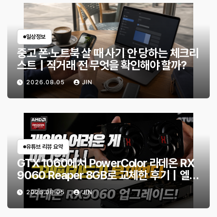
일상정보
중고 폰·노트북 살 때 사기 안 당하는 체크리
스트｜직거래 전 무엇을 확인해야 할까?
2026.08.05
JIN
유튜브 리뷰 요약
GTX 1060에서 PowerColor 라데온 RX
9060 Reaper 8GB로 교체한 후기｜엘든
링·몬스터 헌터 와일즈 체감 변화
2026.08.05
JIN