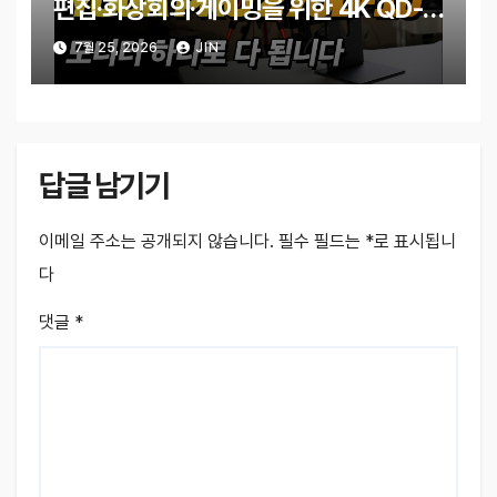
편집·화상회의·게이밍을 위한 4K QD-
OLED 모니터
7월 25, 2026
JIN
답글 남기기
이메일 주소는 공개되지 않습니다.
필수 필드는
*
로 표시됩니
다
댓글
*