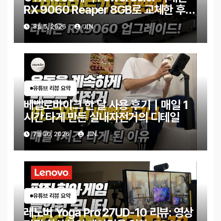
RX 9060 Reaper 8GB로 교체한 후기
｜엘든링·몬스터 헌터 와일즈 체감 변화
8월 5, 2026
JIN
유튜브 리뷰 요약
베벨로바이크 한 달 사용 후기｜매일 1
시간 타게 만든 실내자전거의 디테일
7월 30, 2026
JIN
유튜브 리뷰 요약
레노버 Yoga Pro 27UD-10 리뷰: 영상