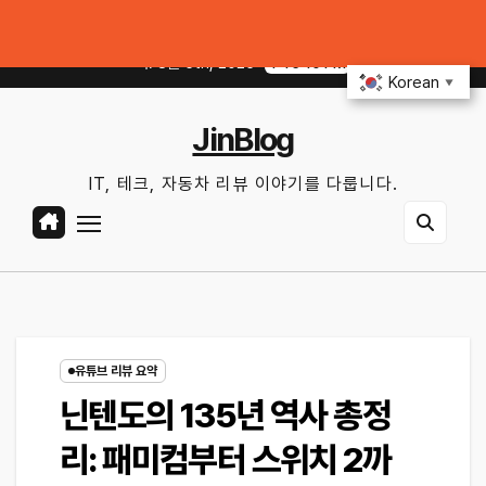
Skip
일 써먹을 만한 기능만 골랐다
중고 폰·노트북 살 때 사기 안 당하는 체크리스트｜
to
목. 8월 6th, 2026
1:45:11 PM
content
Korean
▼
JinBlog
IT, 테크, 자동차 리뷰 이야기를 다룹니다.
유튜브 리뷰 요약
닌텐도의 135년 역사 총정
리: 패미컴부터 스위치 2까