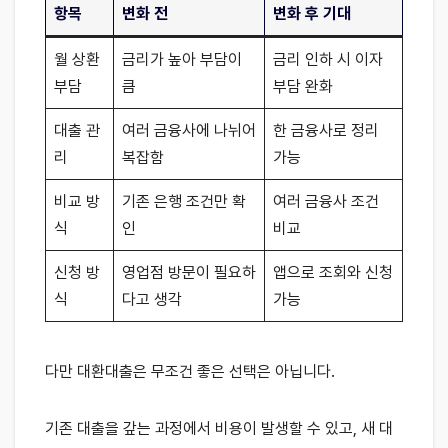
항목
변화 전
변화 후 기대
월 상환
금리가 높아 부담이
금리 인하 시 이자
부담
큼
부담 완화
대출 관
여러 금융사에 나뉘어
한 금융사로 정리
리
복잡함
가능
비교 방
기존 은행 조건만 확
여러 금융사 조건
식
인
비교
신청 방
영업점 방문이 필요하
앱으로 조회와 신청
식
다고 생각
가능
다만 대환대출은 무조건 좋은 선택은 아닙니다.
기존 대출을 갚는 과정에서 비용이 발생할 수 있고, 새 대