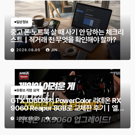
일상정보
중고 폰·노트북 살 때 사기 안 당하는 체크리
스트｜직거래 전 무엇을 확인해야 할까?
2026.08.05
JIN
유튜브 리뷰 요약
GTX 1060에서 PowerColor 라데온 RX
9060 Reaper 8GB로 교체한 후기｜엘든
링·몬스터 헌터 와일즈 체감 변화
2026.08.05
JIN