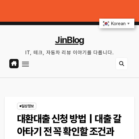
Skip
 무엇을 확인해야 할까?
GTX 1060에서 PowerColor 라데온 RX 90
to
목. 8월 6th, 2026
3:12:45 AM
content
Korean
▼
JinBlog
IT, 테크, 자동차 리뷰 이야기를 다룹니다.
일상정보
대환대출 신청 방법｜대출 갈
아타기 전 꼭 확인할 조건과