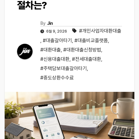
절차는?
By
Jin
#개인사업자대환대출
6월 9, 2026
,
#대출갈아타기
,
#대출비교플랫폼
,
#대환대출
,
#대환대출신청방법
,
#신용대출대환
,
#전세대출대환
,
#주택담보대출갈아타기
,
#중도상환수수료