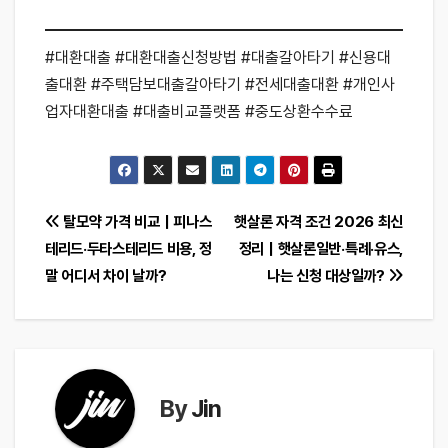
#대환대출 #대환대출신청방법 #대출갈아타기 #신용대
출대환 #주택담보대출갈아타기 #전세대출대환 #개인사
업자대환대출 #대출비교플랫폼 #중도상환수수료
글
탈모약 가격 비교｜피나스
햇살론 자격 조건 2026 최신
테리드·두타스테리드 비용, 정
정리｜햇살론일반·특례·유스,
탐
말 어디서 차이 날까?
나는 신청 대상일까?
색
By
Jin