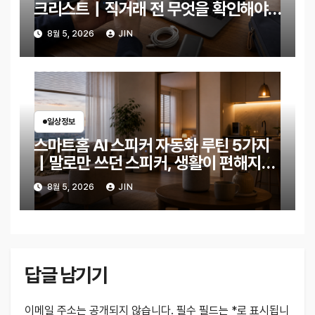
크리스트｜직거래 전 무엇을 확인해야
할까?
8월 5, 2026
JIN
일상정보
스마트홈 AI 스피커 자동화 루틴 5가지
｜말로만 쓰던 스피커, 생활이 편해지는
설정은?
8월 5, 2026
JIN
답글 남기기
이메일 주소는 공개되지 않습니다.
필수 필드는
*
로 표시됩니