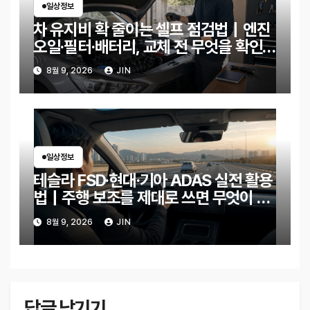
일상정보
차 유지비 확 줄이는 셀프 점검법｜엔진
오일·필터·배터리, 교체 전 무엇을 확인할
까?
8월 9, 2026
JIN
일상정보
테슬라 FSD·현대·기아 ADAS 실전 활용
법｜주행 보조를 제대로 쓰면 무엇이 달
라질까?
8월 9, 2026
JIN
답글 남기기