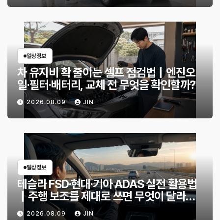
일상정보
차 유지비 확 줄이는 셀프 점검법｜엔진오
일·필터·배터리, 교체 전 무엇을 확인할까?
2026.08.09
JIN
일상정보
테슬라 FSD·현대·기아 ADAS 실전 활용법
｜주행 보조를 제대로 쓰면 무엇이 달라질
까?
2026.08.09
JIN