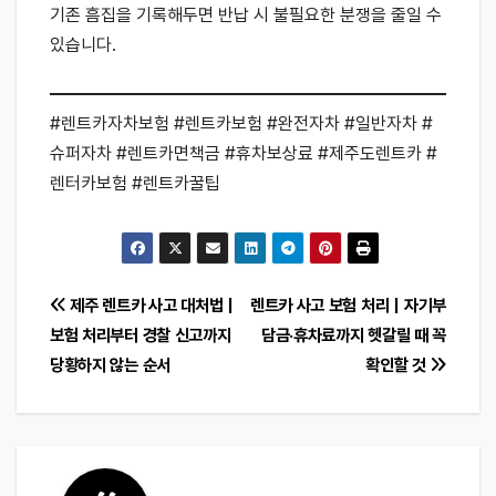
기존 흠집을 기록해두면 반납 시 불필요한 분쟁을 줄일 수
있습니다.
#렌트카자차보험 #렌트카보험 #완전자차 #일반자차 #
슈퍼자차 #렌트카면책금 #휴차보상료 #제주도렌트카 #
렌터카보험 #렌트카꿀팁
글
제주 렌트카 사고 대처법｜
렌트카 사고 보험 처리｜자기부
보험 처리부터 경찰 신고까지
담금·휴차료까지 헷갈릴 때 꼭
탐
당황하지 않는 순서
확인할 것
색