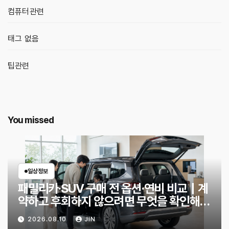
컴퓨터관련
태그 없음
팁관련
You missed
일상정보
패밀리카·SUV 구매 전 옵션·연비 비교｜계
약하고 후회하지 않으려면 무엇을 확인해야
할까?
2026.08.10
JIN