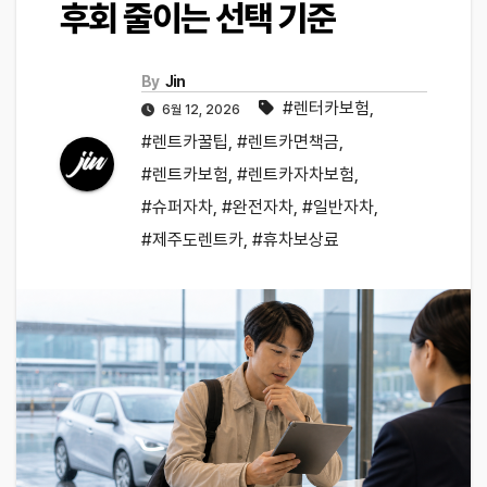
후회 줄이는 선택 기준
By
Jin
#렌터카보험
,
6월 12, 2026
#렌트카꿀팁
,
#렌트카면책금
,
#렌트카보험
,
#렌트카자차보험
,
#슈퍼자차
,
#완전자차
,
#일반자차
,
#제주도렌트카
,
#휴차보상료