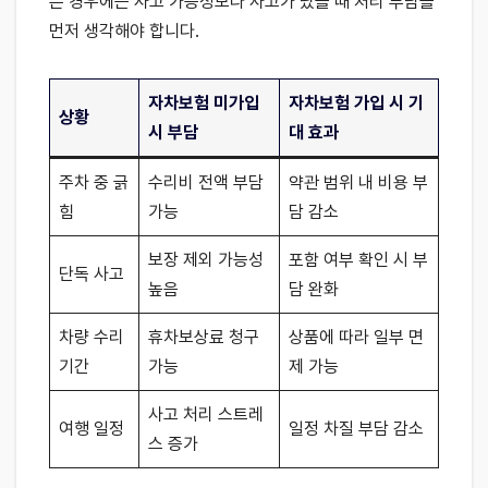
은 경우에는 사고 가능성보다 사고가 났을 때 처리 부담을
먼저 생각해야 합니다.
자차보험 미가입
자차보험 가입 시 기
상황
시 부담
대 효과
주차 중 긁
수리비 전액 부담
약관 범위 내 비용 부
힘
가능
담 감소
보장 제외 가능성
포함 여부 확인 시 부
단독 사고
높음
담 완화
차량 수리
휴차보상료 청구
상품에 따라 일부 면
기간
가능
제 가능
사고 처리 스트레
여행 일정
일정 차질 부담 감소
스 증가