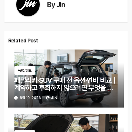
By
Jin
Related Post
일상정보
패밀리카·SUV 구매 전 옵션·연비 비교｜
계약하고 후회하지 않으려면 무엇을 확
인해야 할까?
8월 10, 2026
JIN