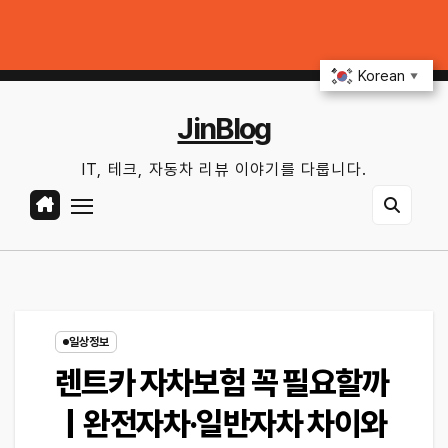
Skip
오일·필터·배터리, 교체 전 무엇을 확인할까?
테슬라 FSD·현대·기아 ADA
to
월. 8월 10th, 2026
6:40:00 AM
content
Korean
▼
JinBlog
IT, 테크, 자동차 리뷰 이야기를 다룹니다.
일상정보
렌트카 자차보험 꼭 필요할까
｜완전자차·일반자차 차이와