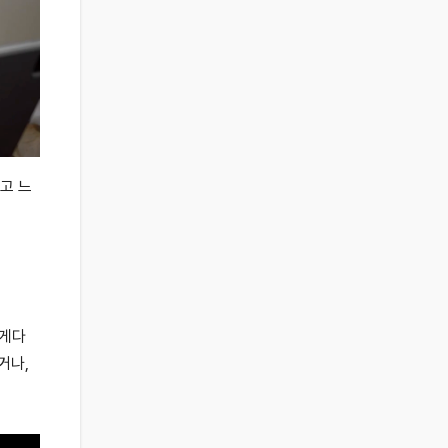
고 느
 게다
거나,