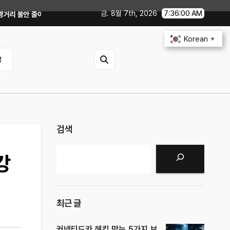
금. 8월 7th, 2026
7:36:02 AM
현실적인 방법
iOS 27·Android 17 최신 기능 숨은 팁｜매일 써먹을 만한
Korean
▼
영
검색
검색
강
최근 글
커넥티드카 해킹 막는 5가지 보