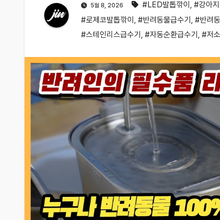
#LED발톱깎이
,
#강아
5월 8, 2026
#로제코발톱깎이
,
#반려동물급수기
,
#반려
#스테인리스급수기
,
#자동순환급수기
,
#저