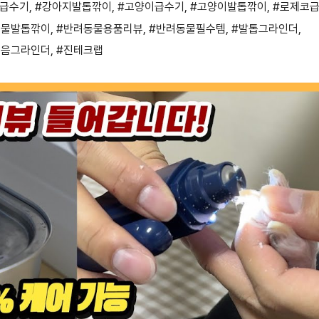
지급수기
,
#강아지발톱깎이
,
#고양이급수기
,
#고양이발톱깎이
,
#로제코
동물발톱깎이
,
#반려동물용품리뷰
,
#반려동물필수템
,
#발톱그라인더
,
소음그라인더
,
#진테크랩