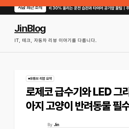
Skip
지금 최근 소식
?
연비 30% 올리는 운전 습관과 타이어 공기압 꿀팁｜주유비가 달라지는 핵
to
content
JinBlog
IT, 테크, 자동차 리뷰 이야기를 다룹니다.
유튜브 리뷰 요약
로제코 급수기와 LED 그라
아지 고양이 반려동물 필
By
Jin