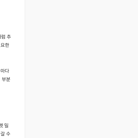
처럼 추
필요한
들마다
 부분
펫 밀
나갈 수