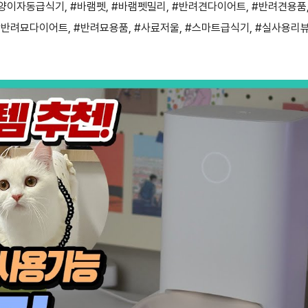
양이자동급식기
,
#바램펫
,
#바램펫밀리
,
#반려견다이어트
,
#반려견용품
#반려묘다이어트
,
#반려묘용품
,
#사료저울
,
#스마트급식기
,
#실사용리