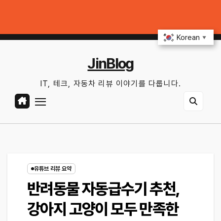
Skip
 상태 확인법과 놓치기 쉬운 위험 신호
커넥티드카 해킹 막는 5가지 보안 설
to
일. 8월 9th, 2026
5:18:19 PM
content
Korean
▼
JinBlog
IT, 테크, 자동차 리뷰 이야기를 다룹니다.
유튜브 리뷰 요약
반려동물 자동급수기 추천,
강아지 고양이 모두 만족한