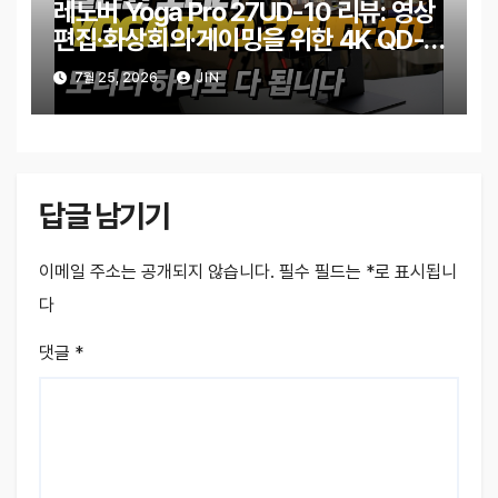
레노버 Yoga Pro 27UD-10 리뷰: 영상
편집·화상회의·게이밍을 위한 4K QD-
OLED 모니터
7월 25, 2026
JIN
답글 남기기
이메일 주소는 공개되지 않습니다.
필수 필드는
*
로 표시됩니
다
댓글
*