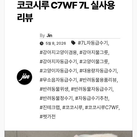
코코시루 C7WF 7L 실사용
리뷰
By
Jin
#7L자동급수기
,
5월 8, 2026
#강아지고양이겸용
,
#강아지물그릇
,
#강아지자동급수기
,
#고양이물그릇
,
#고양이자동급수기
,
#대용량자동급수기
,
#무소음자동급수기
,
#반려동물용품리뷰
,
#반려동물위생
,
#반려동물자동급수기
,
#반려동물정수기
,
#자동급수기추천
,
#진테크랩
,
#코코시루
,
#코코시루C7WF
,
#펫가전