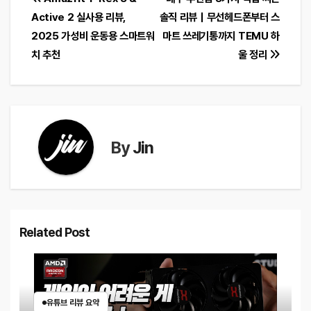
글
Active 2 실사용 리뷰,
솔직 리뷰｜무선헤드폰부터 스
탐
2025 가성비 운동용 스마트워
마트 쓰레기통까지 TEMU 하
색
치 추천
울 정리
By
Jin
Related Post
유튜브 리뷰 요약