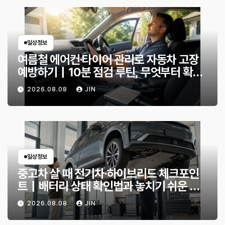
일상정보
여름철 에어컨·타이어 관리로 자동차 고장
예방하기｜10분 점검 루틴, 무엇부터 확인
할까?
2026.08.08
JIN
일상정보
중고차 살 때 전기차·하이브리드 체크포인
트｜배터리 상태 확인법과 놓치기 쉬운 위
험 신호
2026.08.08
JIN