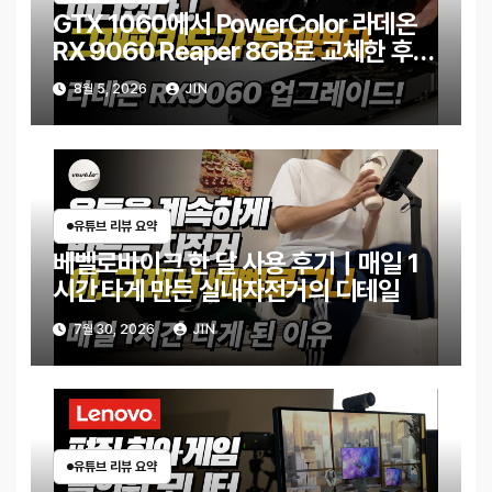
GTX 1060에서 PowerColor 라데온
RX 9060 Reaper 8GB로 교체한 후기
｜엘든링·몬스터 헌터 와일즈 체감 변화
8월 5, 2026
JIN
유튜브 리뷰 요약
베벨로바이크 한 달 사용 후기｜매일 1
시간 타게 만든 실내자전거의 디테일
7월 30, 2026
JIN
유튜브 리뷰 요약