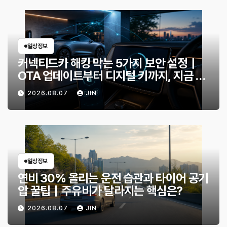
일상정보
커넥티드카 해킹 막는 5가지 보안 설정｜
OTA 업데이트부터 디지털 키까지, 지금 확
인할 것은?
2026.08.07
JIN
일상정보
연비 30% 올리는 운전 습관과 타이어 공기
압 꿀팁｜주유비가 달라지는 핵심은?
2026.08.07
JIN