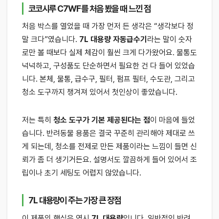
코코시루 C7WF를 처음 봤을 때 느낀 점
처음 박스를 열었을 때 가장 먼저 든 생각은 “생각보다 정
말 크다”였습니다.
7L 대용량 자동급수기
라는 말이 숫자
로만 볼 때보다 실제 체감이 훨씬 크게 다가왔어요. 물통도
넉넉하고, 구성품도 단순하면서 필요한 건 다 들어 있었습
니다. 본체, 물통, 급수구, 필터, 펌프 필터, 수도관, 그리고
청소 도구까지 챙겨져 있어서 첫인상이 좋았습니다.
저는 특히
청소 도구가 기본 제공된다는 점
이 마음에 들었
습니다. 반려동물 용품은 결국 꾸준히 관리해야 제대로 쓰
게 되는데, 청소를 전제로 만든 제품이라는 느낌이 들면 신
뢰가 좀 더 생기거든요. 설명서도 깔끔하게 들어 있어서 조
립이나 초기 세팅도 어렵지 않았습니다.
7L 대용량이 주는 가장 큰 장점
이 제품의 핵심은 역시
7L 대용량
입니다. 일반적인 반려