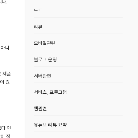
니다.
노트
리뷰
모바일관련
 아니
블로그 운영
운 제품
서버관련
이 갔
서비스, 프로그램
웹관련
유튜브 리뷰 요약
보다 인
감이 적