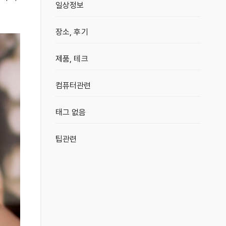
일상정보
장소, 후기
제품, 테크
컴퓨터관련
태그 없음
팁관련