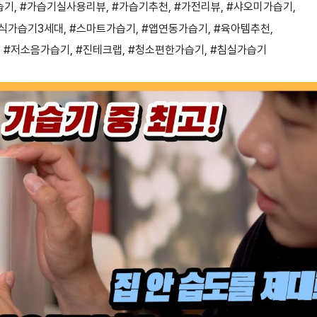
습기
,
#가습기실사용리뷰
,
#가습기추천
,
#가전리뷰
,
#샤오미가습기
,
식가습기3세대
,
#스마트가습기
,
#앱연동가습기
,
#육아템추천
,
,
#저소음가습기
,
#진테크랩
,
#청소편한가습기
,
#침실가습기