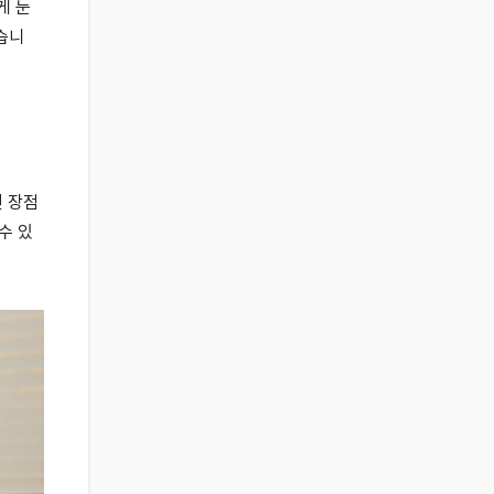
게 눈
습니
인 장점
수 있