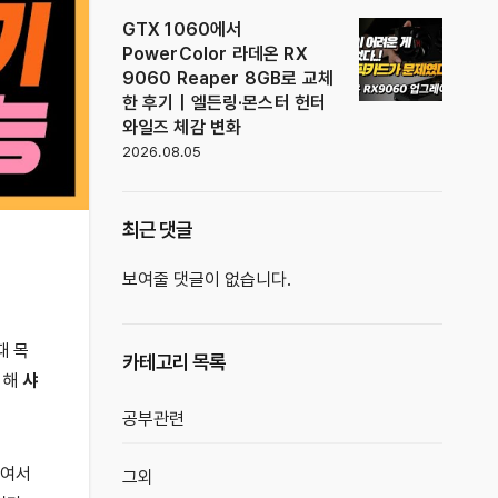
GTX 1060에서
PowerColor 라데온 RX
9060 Reaper 8GB로 교체
한 후기｜엘든링·몬스터 헌터
와일즈 체감 변화
2026.08.05
최근 댓글
보여줄 댓글이 없습니다.
때 목
카테고리 목록
더해
샤
공부관련
보여서
그외