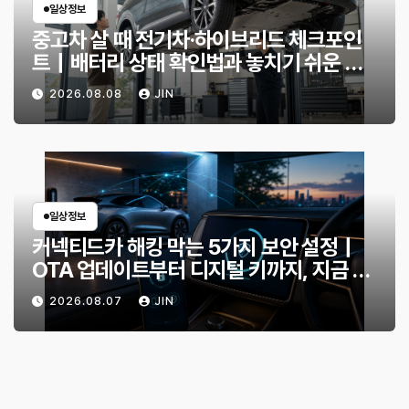
일상정보
중고차 살 때 전기차·하이브리드 체크포인
트｜배터리 상태 확인법과 놓치기 쉬운 위
험 신호
2026.08.08
JIN
일상정보
커넥티드카 해킹 막는 5가지 보안 설정｜
OTA 업데이트부터 디지털 키까지, 지금 확
인할 것은?
2026.08.07
JIN