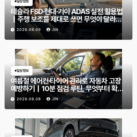
일상정보
테슬라 FSD·현대·기아 ADAS 실전 활용법
｜주행 보조를 제대로 쓰면 무엇이 달라질
까?
2026.08.09
JIN
일상정보
여름철 에어컨·타이어 관리로 자동차 고장
예방하기｜10분 점검 루틴, 무엇부터 확인
할까?
2026.08.08
JIN