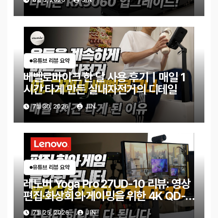
8월 5, 2026
JIN
유튜브 리뷰 요약
베벨로바이크 한 달 사용 후기｜매일 1
시간 타게 만든 실내자전거의 디테일
7월 30, 2026
JIN
유튜브 리뷰 요약
레노버 Yoga Pro 27UD-10 리뷰: 영상
편집·화상회의·게이밍을 위한 4K QD-
OLED 모니터
7월 25, 2026
JIN