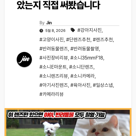
았는지 직접 써봤습니다
By
Jin
#강아지사진
,
5월 8, 2026
#고양이사진
,
#단렌즈추천
,
#렌즈추천
,
#반려동물렌즈
,
#반려동물촬영
,
#사진장비리뷰
,
#소니35mmF18
,
#소니E마운트
,
#소니단렌즈
,
#소니렌즈리뷰
,
#소니카메라
,
#아기사진렌즈
,
#육아사진
,
#일상스냅
,
#카메라리뷰