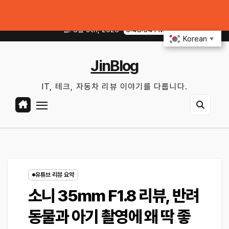
Skip
 예방하기｜10분 점검 루틴, 무엇부터 확인할까?
중고차 살 때 전기차·하이
to
일. 8월 9th, 2026
6:48:55 PM
content
Korean
▼
JinBlog
IT, 테크, 자동차 리뷰 이야기를 다룹니다.
유튜브 리뷰 요약
소니 35mm F1.8 리뷰, 반려
동물과 아기 촬영에 왜 딱 좋