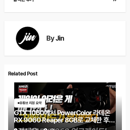
색
By
Jin
Related Post
유튜브 리뷰 요약
GTX 1060에서 PowerColor 라데온
RX 9060 Reaper 8GB로 교체한 후기
｜엘든링·몬스터 헌터 와일즈 체감 변화