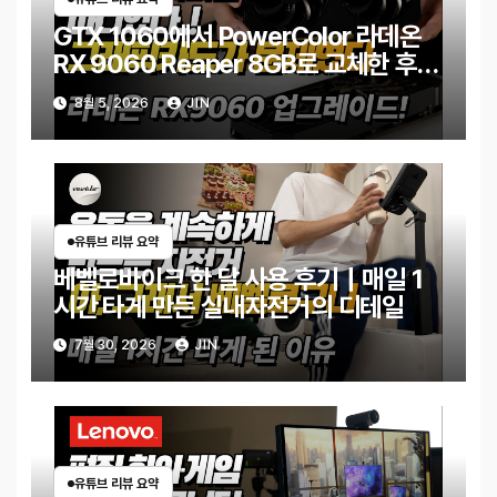
GTX 1060에서 PowerColor 라데온
RX 9060 Reaper 8GB로 교체한 후기
｜엘든링·몬스터 헌터 와일즈 체감 변화
8월 5, 2026
JIN
유튜브 리뷰 요약
베벨로바이크 한 달 사용 후기｜매일 1
시간 타게 만든 실내자전거의 디테일
7월 30, 2026
JIN
유튜브 리뷰 요약