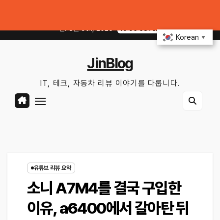
Skip
주행 보조를 제대로 쓰면 무엇이 달라질까?
여름철 에어컨·타이어 관리로 자동차
to
일. 8월 9th, 2026
10:05:59 AM
content
Korean
▼
JinBlog
IT, 테크, 자동차 리뷰 이야기를 다룹니다.
유튜브 리뷰 요약
소니 A7M4를 결국 구입한
이유, a6400에서 갈아탄 뒤