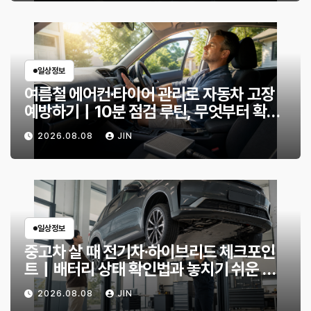
일상정보
여름철 에어컨·타이어 관리로 자동차 고장
예방하기｜10분 점검 루틴, 무엇부터 확인
할까?
2026.08.08
JIN
일상정보
중고차 살 때 전기차·하이브리드 체크포인
트｜배터리 상태 확인법과 놓치기 쉬운 위
험 신호
2026.08.08
JIN