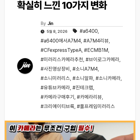
확실히 느낀 10가지 변화
By
Jin
#a6400
,
5월 8, 2026
#a6400에서A7M4
,
#A7M4리뷰
,
#CFexpressTypeA
,
#ECMB1M
,
#미러리스카메라추천
,
#브이로그카메라
,
#사진영상장비
,
#소니A7M4
,
#소니미러리스
,
#소니알파
,
#소니카메라
,
#유튜브카메라
,
#진테크랩
,
#카메라구매후기
,
#카메라리뷰
,
#크리에이티브룩
,
#풀프레임미러리스