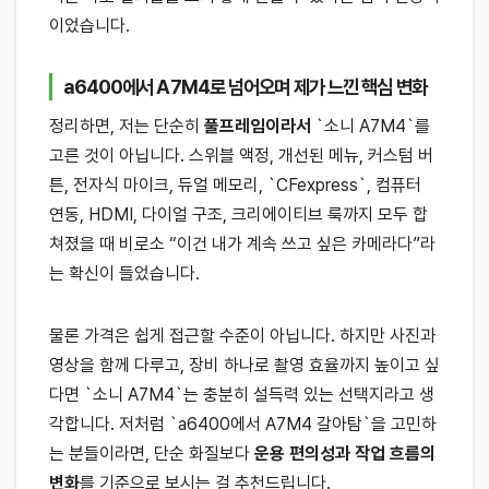
이었습니다.
a6400에서 A7M4로 넘어오며 제가 느낀 핵심 변화
정리하면, 저는 단순히
풀프레임이라서
`소니 A7M4`를
고른 것이 아닙니다. 스위블 액정, 개선된 메뉴, 커스텀 버
튼, 전자식 마이크, 듀얼 메모리, `CFexpress`, 컴퓨터
연동, HDMI, 다이얼 구조, 크리에이티브 룩까지 모두 합
쳐졌을 때 비로소 “이건 내가 계속 쓰고 싶은 카메라다”라
는 확신이 들었습니다.
물론 가격은 쉽게 접근할 수준이 아닙니다. 하지만 사진과
영상을 함께 다루고, 장비 하나로 촬영 효율까지 높이고 싶
다면 `소니 A7M4`는 충분히 설득력 있는 선택지라고 생
각합니다. 저처럼 `a6400에서 A7M4 갈아탐`을 고민하
는 분들이라면, 단순 화질보다
운용 편의성과 작업 흐름의
변화
를 기준으로 보시는 걸 추천드립니다.