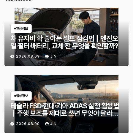
일상정보
차 유지비 확 줄이는 셀프 점검법｜엔진오
일·필터·배터리, 교체 전 무엇을 확인할까?
2026.08.09
JIN
일상정보
테슬라 FSD·현대·기아 ADAS 실전 활용법
｜주행 보조를 제대로 쓰면 무엇이 달라질
까?
2026.08.09
JIN