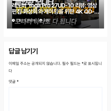
레노버 Yoga Pro 27UD-10 리뷰: 영상
편집·화상회의·게이밍을 위한 4K QD-
OLED 모니터
7월 25, 2026
JIN
답글 남기기
이메일 주소는 공개되지 않습니다.
필수 필드는
*
로 표시됩니
다
댓글
*