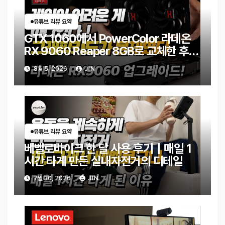
유튜브 리뷰 요약
GTX 1060에서 PowerColor 라데온
RX 9060 Reaper 8GB로 교체한 후기
｜엘든링·몬스터 헌터 와일즈 체감 변화
8월 5, 2026
JIN
유튜브 리뷰 요약
베벨로바이크 한 달 사용 후기｜매일 1
시간 타게 만든 실내자전거의 디테일
7월 30, 2026
JIN