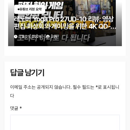
유튜브 리뷰 요약
레노버 Yoga Pro 27UD-10 리뷰: 영상
편집·화상회의·게이밍을 위한 4K QD-
OLED 모니터
7월 25, 2026
JIN
답글 남기기
이메일 주소는 공개되지 않습니다.
필수 필드는
*
로 표시됩니
다
댓글
*