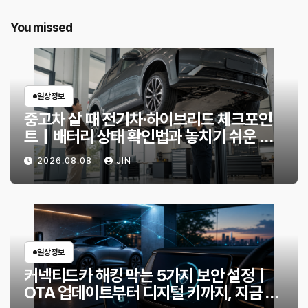
You missed
일상정보
중고차 살 때 전기차·하이브리드 체크포인
트｜배터리 상태 확인법과 놓치기 쉬운 위
험 신호
2026.08.08
JIN
일상정보
커넥티드카 해킹 막는 5가지 보안 설정｜
OTA 업데이트부터 디지털 키까지, 지금 확