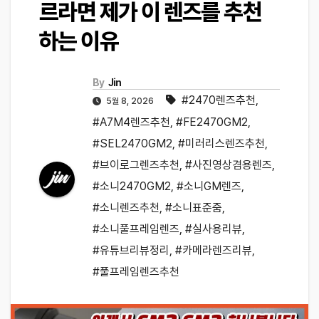
르라면 제가 이 렌즈를 추천
하는 이유
By
Jin
#2470렌즈추천
,
5월 8, 2026
#A7M4렌즈추천
,
#FE2470GM2
,
#SEL2470GM2
,
#미러리스렌즈추천
,
#브이로그렌즈추천
,
#사진영상겸용렌즈
,
#소니2470GM2
,
#소니GM렌즈
,
#소니렌즈추천
,
#소니표준줌
,
#소니풀프레임렌즈
,
#실사용리뷰
,
#유튜브리뷰정리
,
#카메라렌즈리뷰
,
#풀프레임렌즈추천