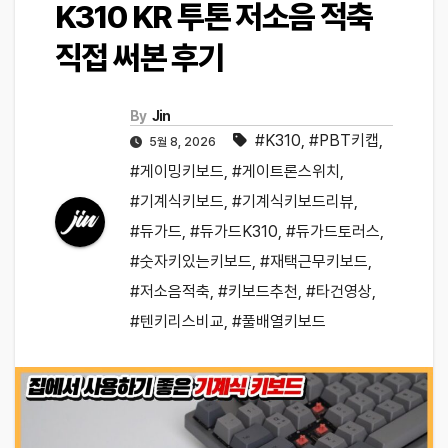
K310 KR 투톤 저소음 적축
직접 써본 후기
By
Jin
#K310
,
#PBT키캡
,
5월 8, 2026
#게이밍키보드
,
#게이트론스위치
,
#기계식키보드
,
#기계식키보드리뷰
,
#듀가드
,
#듀가드K310
,
#듀가드토러스
,
#숫자키있는키보드
,
#재택근무키보드
,
#저소음적축
,
#키보드추천
,
#타건영상
,
#텐키리스비교
,
#풀배열키보드