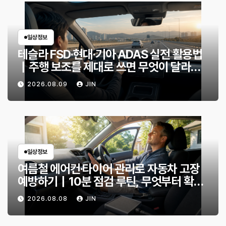
일상정보
테슬라 FSD·현대·기아 ADAS 실전 활용법
｜주행 보조를 제대로 쓰면 무엇이 달라질
까?
2026.08.09
JIN
일상정보
여름철 에어컨·타이어 관리로 자동차 고장
예방하기｜10분 점검 루틴, 무엇부터 확인
할까?
2026.08.08
JIN