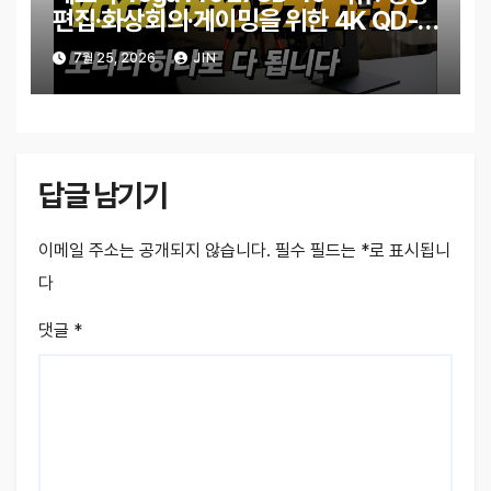
편집·화상회의·게이밍을 위한 4K QD-
OLED 모니터
7월 25, 2026
JIN
답글 남기기
이메일 주소는 공개되지 않습니다.
필수 필드는
*
로 표시됩니
다
댓글
*