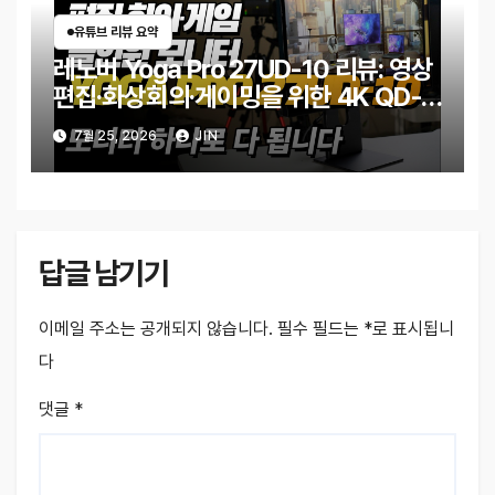
유튜브 리뷰 요약
레노버 Yoga Pro 27UD-10 리뷰: 영상
편집·화상회의·게이밍을 위한 4K QD-
OLED 모니터
7월 25, 2026
JIN
답글 남기기
이메일 주소는 공개되지 않습니다.
필수 필드는
*
로 표시됩니
다
댓글
*