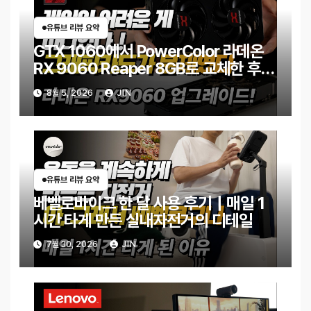
유튜브 리뷰 요약
GTX 1060에서 PowerColor 라데온
RX 9060 Reaper 8GB로 교체한 후기
｜엘든링·몬스터 헌터 와일즈 체감 변화
8월 5, 2026
JIN
유튜브 리뷰 요약
베벨로바이크 한 달 사용 후기｜매일 1
시간 타게 만든 실내자전거의 디테일
7월 30, 2026
JIN