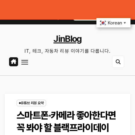
Skip
써먹을 만한 기능만 골랐다
중고 폰·노트북 살 때 사기 안 당하는 체크리스트｜직거
to
금. 8월 7th, 2026
4:26:33 PM
content
Korean
▼
JinBlog
IT, 테크, 자동차 리뷰 이야기를 다룹니다.
유튜브 리뷰 요약
스마트폰·카메라 좋아한다면
꼭 봐야 할 블랙프라이데이