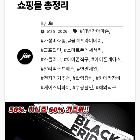
쇼핑몰 총정리
By
Jin
#11번가아마존
,
5월 8, 2026
#가성비쇼핑
,
#블랙프라이데이
,
#블프할인
,
#스마트폰액세서리
,
#스몰리그
,
#아마존직구
,
#아이폰케이스
,
#알리익스프레스
,
#연말세일
,
#전자기기추천
,
#촬영장비
,
#카메라장비
,
#케이스티파이
,
#쿠팡할인
,
#해외직구