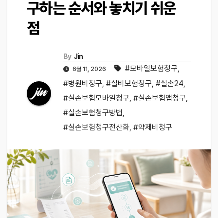
구하는 순서와 놓치기 쉬운
점
By
Jin
#모바일보험청구
,
6월 11, 2026
#병원비청구
,
#실비보험청구
,
#실손24
,
#실손보험모바일청구
,
#실손보험앱청구
,
#실손보험청구방법
,
#실손보험청구전산화
,
#약제비청구