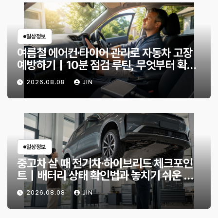
일상정보
여름철 에어컨·타이어 관리로 자동차 고장
예방하기｜10분 점검 루틴, 무엇부터 확인
할까?
2026.08.08
JIN
일상정보
중고차 살 때 전기차·하이브리드 체크포인
트｜배터리 상태 확인법과 놓치기 쉬운 위
험 신호
2026.08.08
JIN