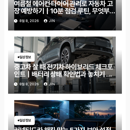
여름철 에어컨·타이어 관리로 자동차 고
장 예방하기｜10분 점검 루틴, 무엇부터
확인할까?
8월 8, 2026
JIN
일상정보
중고차 살 때 전기차·하이브리드 체크포
인트｜배터리 상태 확인법과 놓치기 쉬
운 위험 신호
8월 8, 2026
JIN
일상정보