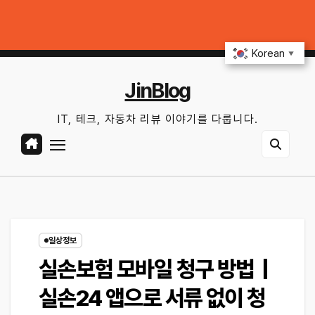
Skip
배터리 상태 확인법과 놓치기 쉬운 위험 신호
커넥티드카 해킹 막는 5가지 
to
토. 8월 8th, 2026
9:51:01 AM
content
Korean
▼
JinBlog
IT, 테크, 자동차 리뷰 이야기를 다룹니다.
일상정보
실손보험 모바일 청구 방법｜
실손24 앱으로 서류 없이 청