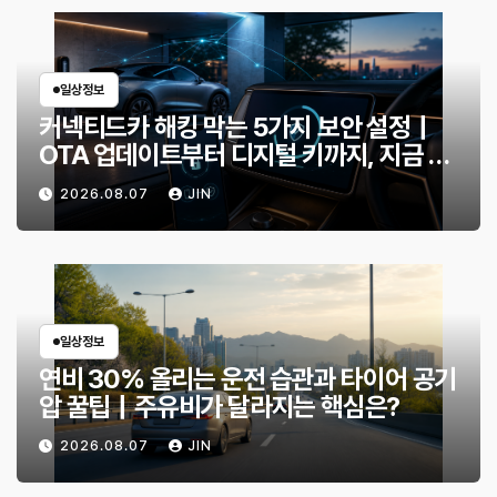
일상정보
커넥티드카 해킹 막는 5가지 보안 설정｜
OTA 업데이트부터 디지털 키까지, 지금 확
인할 것은?
2026.08.07
JIN
일상정보
연비 30% 올리는 운전 습관과 타이어 공기
압 꿀팁｜주유비가 달라지는 핵심은?
2026.08.07
JIN