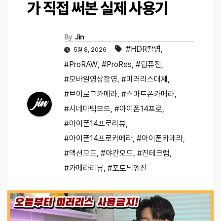
가 직접 써본 실제 사용기
By
Jin
#HDR촬영
,
5월 8, 2026
#ProRAW
,
#ProRes
,
#딥퓨전
,
#모바일영상촬영
,
#미러리스대체
,
#브이로그카메라
,
#스마트폰카메라
,
#시네마틱모드
,
#아이폰14프로
,
#아이폰14프로리뷰
,
#아이폰14프로카메라
,
#아이폰카메라
,
#액션모드
,
#야간모드
,
#진테크랩
,
#카메라리뷰
,
#포토닉엔진