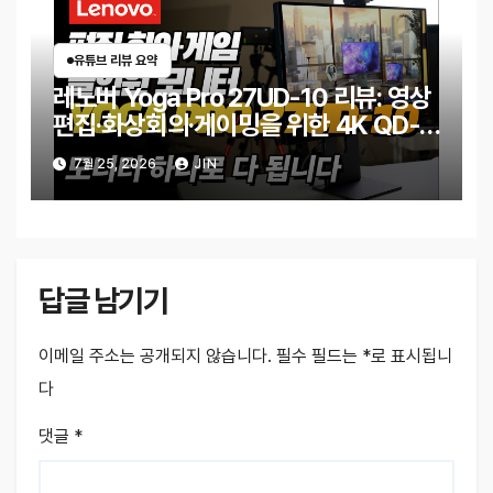
유튜브 리뷰 요약
레노버 Yoga Pro 27UD-10 리뷰: 영상
편집·화상회의·게이밍을 위한 4K QD-
OLED 모니터
7월 25, 2026
JIN
답글 남기기
이메일 주소는 공개되지 않습니다.
필수 필드는
*
로 표시됩니
다
댓글
*