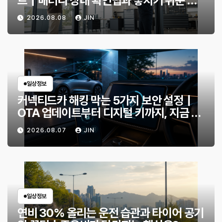
트｜배터리 상태 확인법과 놓치기 쉬운 위
험 신호
2026.08.08
JIN
일상정보
커넥티드카 해킹 막는 5가지 보안 설정｜
OTA 업데이트부터 디지털 키까지, 지금 확
인할 것은?
2026.08.07
JIN
일상정보
연비 30% 올리는 운전 습관과 타이어 공기