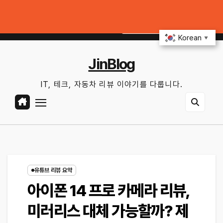
Skip
 상태 확인법과 놓치기 쉬운 위험 신호
커넥티드카 해킹 막는 5가지 보안 설
to
토. 8월 8th, 2026
8:37:51 AM
content
Korean
▼
JinBlog
IT, 테크, 자동차 리뷰 이야기를 다룹니다.
유튜브 리뷰 요약
아이폰 14 프로 카메라 리뷰,
미러리스 대체 가능할까? 제