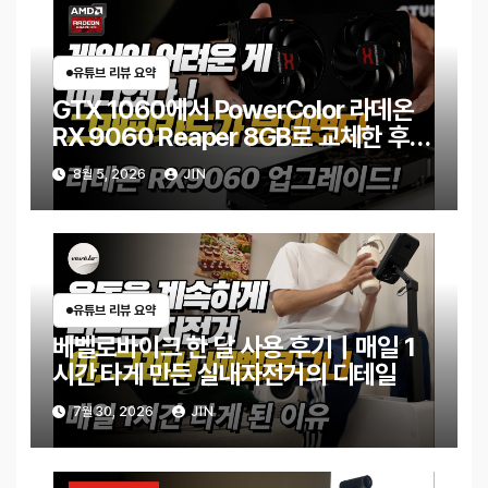
유튜브 리뷰 요약
GTX 1060에서 PowerColor 라데온
RX 9060 Reaper 8GB로 교체한 후기
｜엘든링·몬스터 헌터 와일즈 체감 변화
8월 5, 2026
JIN
유튜브 리뷰 요약
베벨로바이크 한 달 사용 후기｜매일 1
시간 타게 만든 실내자전거의 디테일
7월 30, 2026
JIN