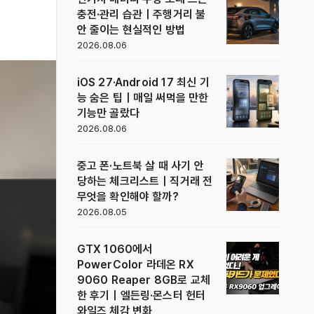
충전·관리 습관｜주행거리 불
안 줄이는 현실적인 방법
2026.08.06
iOS 27·Android 17 최신 기
능 숨은 팁｜매일 써먹을 만한
기능만 골랐다
2026.08.06
중고 폰·노트북 살 때 사기 안
당하는 체크리스트｜직거래 전
무엇을 확인해야 할까?
2026.08.05
GTX 1060에서
PowerColor 라데온 RX
9060 Reaper 8GB로 교체
한 후기｜엘든링·몬스터 헌터
와일즈 체감 변화