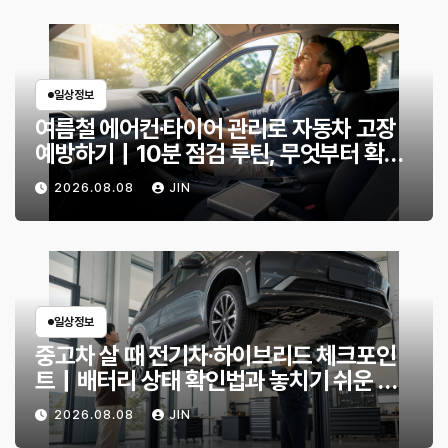
일상정보
여름철 에어컨·타이어 관리로 자동차 고장
예방하기｜10분 점검 루틴, 무엇부터 확인
할까?
2026.08.08
JIN
일상정보
중고차 살 때 전기차·하이브리드 체크포인
트｜배터리 상태 확인법과 놓치기 쉬운 위
험 신호
2026.08.08
JIN