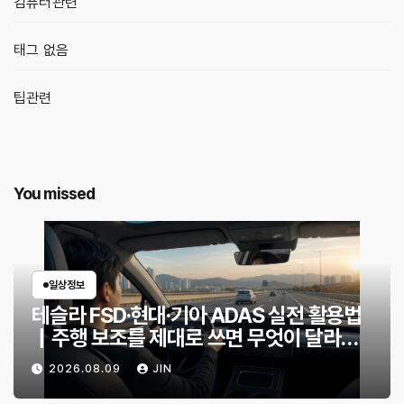
컴퓨터관련
태그 없음
팁관련
You missed
일상정보
테슬라 FSD·현대·기아 ADAS 실전 활용법
｜주행 보조를 제대로 쓰면 무엇이 달라질
까?
2026.08.09
JIN