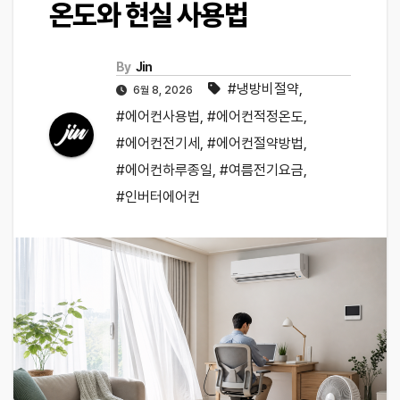
온도와 현실 사용법
By
Jin
#냉방비절약
,
6월 8, 2026
#에어컨사용법
,
#에어컨적정온도
,
#에어컨전기세
,
#에어컨절약방법
,
#에어컨하루종일
,
#여름전기요금
,
#인버터에어컨