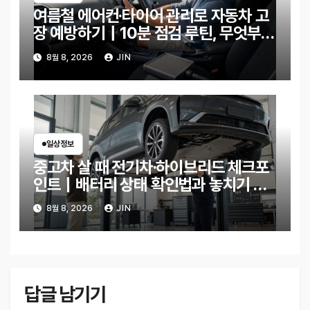
여름철 에어컨·타이어 관리로 자동차 고
장 예방하기｜10분 점검 루틴, 무엇부터
확인할까?
8월 8, 2026
JIN
일상정보
중고차 살 때 전기차·하이브리드 체크포
인트｜배터리 상태 확인법과 놓치기 쉬
운 위험 신호
8월 8, 2026
JIN
답글 남기기