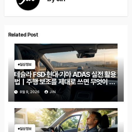
Related Post
일상정보
테슬라 FSD·현대·기아 ADAS 실전 활용
법｜주행 보조를 제대로 쓰면 무엇이 달
라질까?
8월 9, 2026
JIN
일상정보