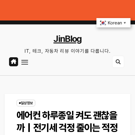
Skip
하기｜10분 점검 루틴, 무엇부터 확인할까?
중고차 살 때 전기차·하이브리드
to
일. 8월 9th, 2026
9:02:32 PM
content
Korean
▼
JinBlog
IT, 테크, 자동차 리뷰 이야기를 다룹니다.
일상정보
에어컨 하루종일 켜도 괜찮을
까｜전기세 걱정 줄이는 적정