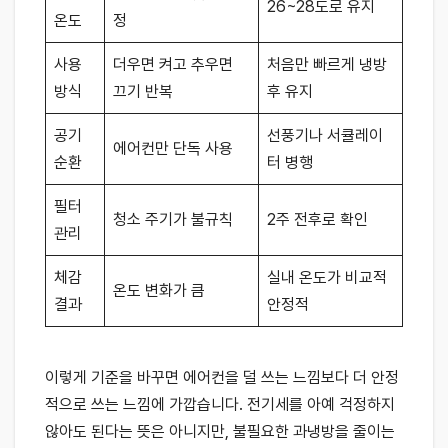
26~28도로 유지
온도
정
사용
더우면 켜고 추우면
처음만 빠르게 냉방
방식
끄기 반복
후 유지
공기
선풍기나 서큘레이
에어컨만 단독 사용
순환
터 병행
필터
청소 주기가 불규칙
2주 전후로 확인
관리
체감
실내 온도가 비교적
온도 변화가 큼
결과
안정적
이렇게 기준을 바꾸면 에어컨을 덜 쓰는 느낌보다 더 안정
적으로 쓰는 느낌에 가깝습니다. 전기세를 아예 걱정하지
않아도 된다는 뜻은 아니지만, 불필요한 과냉방을 줄이는