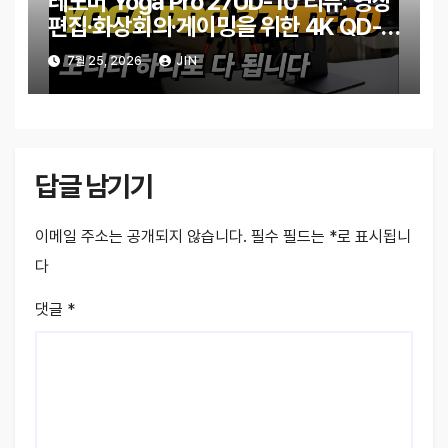
레노버 Yoga Pro 27UD-10 리뷰: 영상
편집·화상회의·게이밍을 위한 4K QD-
OLED 모니터
7월 25, 2026
JIN
답글 남기기
이메일 주소는 공개되지 않습니다.
필수 필드는
*
로 표시됩니
다
댓글
*