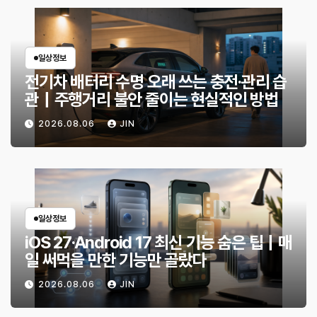
일상정보
전기차 배터리 수명 오래 쓰는 충전·관리 습
관｜주행거리 불안 줄이는 현실적인 방법
2026.08.06
JIN
일상정보
iOS 27·Android 17 최신 기능 숨은 팁｜매
일 써먹을 만한 기능만 골랐다
2026.08.06
JIN