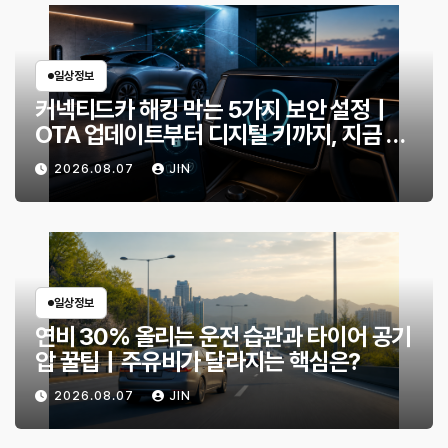
일상정보
커넥티드카 해킹 막는 5가지 보안 설정｜
OTA 업데이트부터 디지털 키까지, 지금 확
인할 것은?
2026.08.07
JIN
일상정보
연비 30% 올리는 운전 습관과 타이어 공기
압 꿀팁｜주유비가 달라지는 핵심은?
2026.08.07
JIN