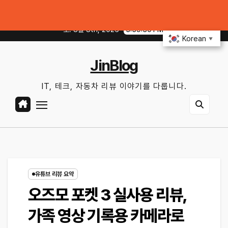
Skip
어 공기압 꿀팁｜주유비가 달라지는 핵심은?
전기차 배터리 수명 오래 쓰는 충
to
토. 8월 8th, 2026
3:59:31 PM
content
Korean
▼
JinBlog
IT, 테크, 자동차 리뷰 이야기를 다룹니다.
유튜브 리뷰 요약
오즈모 포켓 3 실사용 리뷰,
가족 영상 기록용 카메라로