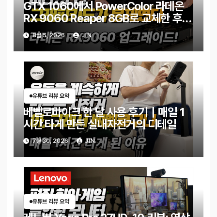
GTX 1060에서 PowerColor 라데온
RX 9060 Reaper 8GB로 교체한 후기
｜엘든링·몬스터 헌터 와일즈 체감 변화
8월 5, 2026
JIN
유튜브 리뷰 요약
베벨로바이크 한 달 사용 후기｜매일 1
시간 타게 만든 실내자전거의 디테일
7월 30, 2026
JIN
유튜브 리뷰 요약