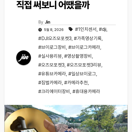
직접 써보니 어땠을까
By
Jin
#1인치센서
,
#dji
,
5월 8, 2026
#DJI오즈모포켓3
,
#가족영상기록
,
#브이로그장비
,
#브이로그카메라
,
#실사용리뷰
,
#영상촬영장비
,
#오즈모포켓3
,
#오즈모포켓3리뷰
,
#유튜브카메라
,
#일상브이로그
,
#짐벌카메라
,
#카메라추천
,
#크리에이터장비
,
#휴대용카메라