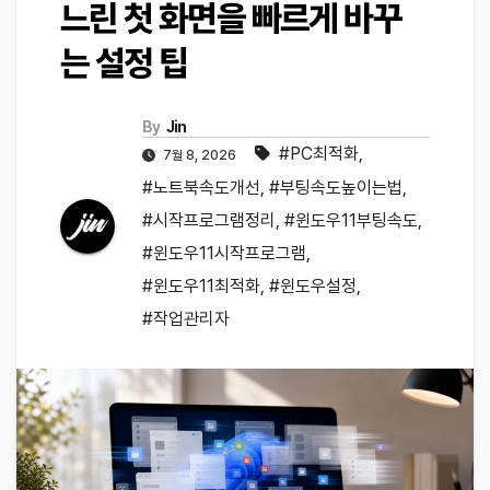
느린 첫 화면을 빠르게 바꾸
는 설정 팁
By
Jin
#PC최적화
,
7월 8, 2026
#노트북속도개선
,
#부팅속도높이는법
,
#시작프로그램정리
,
#윈도우11부팅속도
,
#윈도우11시작프로그램
,
#윈도우11최적화
,
#윈도우설정
,
#작업관리자