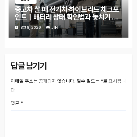
중고차 살 때 전기차·하이브리드 체크포
인트｜배터리 상태 확인법과 놓치기 쉬
운 위험 신호
8월 8, 2026
JIN
답글 남기기
이메일 주소는 공개되지 않습니다.
필수 필드는
*
로 표시됩니
다
댓글
*