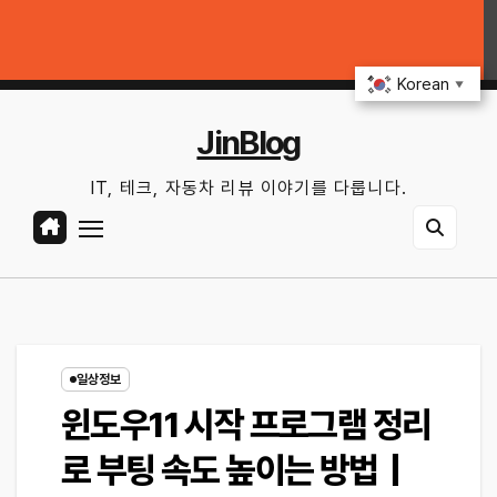
Skip
하기｜10분 점검 루틴, 무엇부터 확인할까?
중고차 살 때 전기차·하이브리드
to
일. 8월 9th, 2026
11:42:51 PM
content
Korean
▼
JinBlog
IT, 테크, 자동차 리뷰 이야기를 다룹니다.
일상정보
윈도우11 시작 프로그램 정리
로 부팅 속도 높이는 방법｜