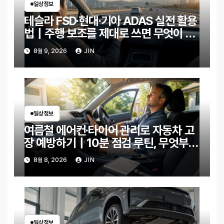
일상정보
테슬라 FSD·현대·기아 ADAS 실전 활용
법｜주행 보조를 제대로 쓰면 무엇이 달
라질까?
8월 9, 2026
JIN
일상정보
여름철 에어컨·타이어 관리로 자동차 고
장 예방하기｜10분 점검 루틴, 무엇부터
확인할까?
8월 8, 2026
JIN
일상정보