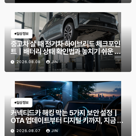
일상정보
중고차 살 때 전기차·하이브리드 체크포인
트｜배터리 상태 확인법과 놓치기 쉬운 위
험 신호
2026.08.08
JIN
일상정보
커넥티드카 해킹 막는 5가지 보안 설정｜
OTA 업데이트부터 디지털 키까지, 지금 확
인할 것은?
2026.08.07
JIN