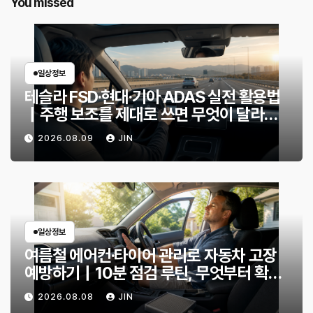
You missed
일상정보
테슬라 FSD·현대·기아 ADAS 실전 활용법
｜주행 보조를 제대로 쓰면 무엇이 달라질
까?
2026.08.09
JIN
일상정보
여름철 에어컨·타이어 관리로 자동차 고장
예방하기｜10분 점검 루틴, 무엇부터 확인
할까?
2026.08.08
JIN