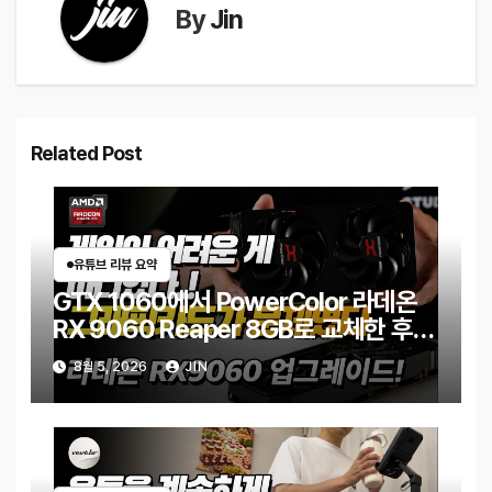
By
Jin
Related Post
유튜브 리뷰 요약
GTX 1060에서 PowerColor 라데온
RX 9060 Reaper 8GB로 교체한 후기
｜엘든링·몬스터 헌터 와일즈 체감 변화
8월 5, 2026
JIN