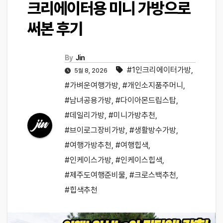
크리에이터용 미니 가방으로
써본 후기
By
Jin
#1인크리에이터가방
,
5월 8, 2026
#가벼운여행가방
,
#개인소지품주머니
,
#남녀공용가방
,
#다이아몬드립스탑
,
#데일리가방
,
#미니가방추천
,
#브이로그장비가방
,
#생활방수가방
,
#여행가방추천
,
#여행힙색
,
#인케이스가방
,
#인케이스힙색
,
#제주도여행준비물
,
#크로스백추천
,
#힙색추천