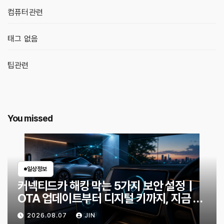
컴퓨터관련
태그 없음
팁관련
You missed
일상정보
커넥티드카 해킹 막는 5가지 보안 설정｜
OTA 업데이트부터 디지털 키까지, 지금 확
인할 것은?
2026.08.07
JIN