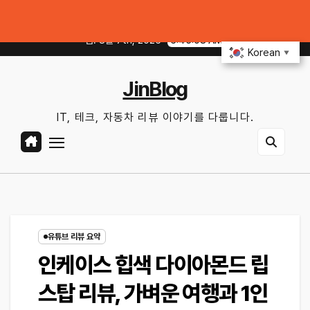
Skip
이어 공기압 꿀팁｜주유비가 달라지는 핵심은?
전기차 배터리 수명 오래 쓰는 
to
금. 8월 7th, 2026
6:45:09 AM
content
Korean
▼
JinBlog
IT, 테크, 자동차 리뷰 이야기를 다룹니다.
유튜브 리뷰 요약
인케이스 힙색 다이아몬드 립
스탑 리뷰, 가벼운 여행과 1인