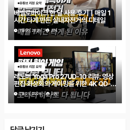
유튜브 리뷰 요약
베벨로바이크 한 달 사용 후기｜매일 1
시간 타게 만든 실내자전거의 디테일
7월 30, 2026
JIN
유튜브 리뷰 요약
레노버 Yoga Pro 27UD-10 리뷰: 영상
편집·화상회의·게이밍을 위한 4K QD-
OLED 모니터
7월 25, 2026
JIN
답글 남기기