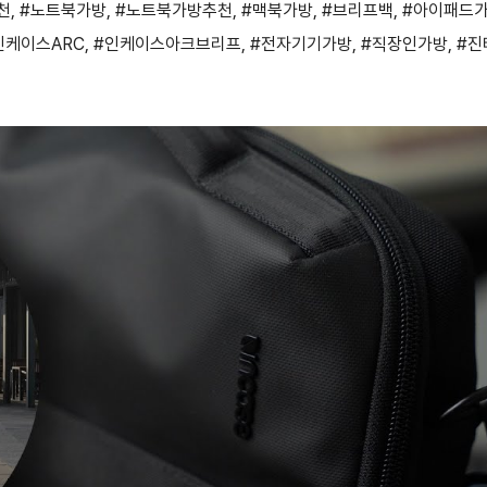
천
,
#노트북가방
,
#노트북가방추천
,
#맥북가방
,
#브리프백
,
#아이패드
인케이스ARC
,
#인케이스아크브리프
,
#전자기기가방
,
#직장인가방
,
#진