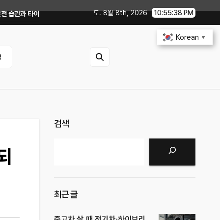
토. 8월 8th, 2026
10:55:40 PM
압 꿀팁｜주유비가 달라지는 핵심은?
전기차 배터리 수명 오래 쓰는 충전·관리
Korean
▼
영
검색
검색
 되
최근 글
중고차 살 때 전기차·하이브리