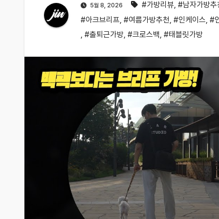
#가방리뷰
,
#남자가방추
5월 8, 2026
#아크브리프
,
#여름가방추천
,
#인케이스
,
#
,
#출퇴근가방
,
#크로스백
,
#태블릿가방