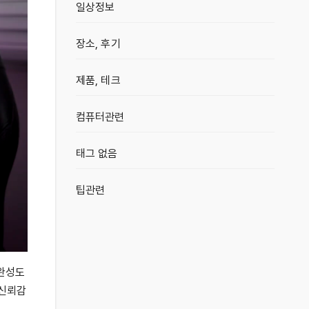
일상정보
장소, 후기
제품, 테크
컴퓨터관련
태그 없음
팁관련
 완성도
 신뢰감