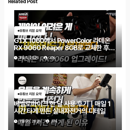
Related Post
유튜브 리뷰 요약
GTX 1060에서 PowerColor 라데온
RX 9060 Reaper 8GB로 교체한 후기
｜엘든링·몬스터 헌터 와일즈 체감 변화
8월 5, 2026
JIN
유튜브 리뷰 요약
베벨로바이크 한 달 사용 후기｜매일 1
시간 타게 만든 실내자전거의 디테일
7월 30, 2026
JIN