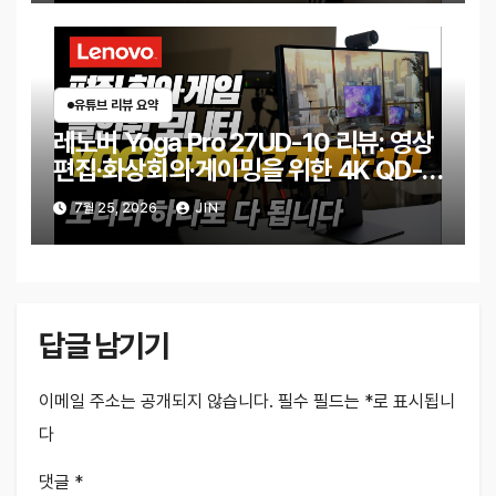
유튜브 리뷰 요약
레노버 Yoga Pro 27UD-10 리뷰: 영상
편집·화상회의·게이밍을 위한 4K QD-
OLED 모니터
7월 25, 2026
JIN
답글 남기기
이메일 주소는 공개되지 않습니다.
필수 필드는
*
로 표시됩니
다
댓글
*