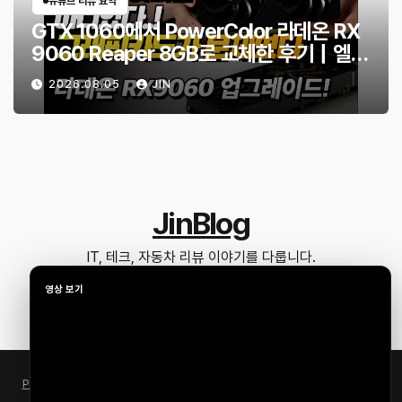
유튜브 리뷰 요약
GTX 1060에서 PowerColor 라데온 RX
9060 Reaper 8GB로 교체한 후기｜엘든
링·몬스터 헌터 와일즈 체감 변화
2026.08.05
JIN
JinBlog
IT, 테크, 자동차 리뷰 이야기를 다룹니다.
Proudly powered by WordPress
|
Theme: Newsup by
Themeansar
.