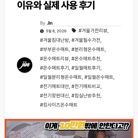
이유와 실제 사용 후기
By
Jin
#겨울가전리뷰
,
5월 8, 2026
#겨울침대난방
,
#겨울필수가전
,
#부부온수매트
,
#분리형온수매트
,
#온수매트리뷰
,
#온수매트추천
,
#온수매트후기
,
#일월매트후기
,
#일월분리형온수매트
,
#일월온수매트
,
#전기매트대안
,
#전기매트비교
,
#전기장판대신
,
#침실난방추천
,
#킹사이즈온수매트