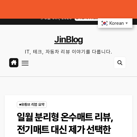
Skip
매일 써먹을 만한 기능만 골랐다
중고 폰·노트북 살 때 사기 안 당하는 체크리스
to
목. 8월 6th, 2026
9:15:43 AM
content
Korean
▼
JinBlog
IT, 테크, 자동차 리뷰 이야기를 다룹니다.
유튜브 리뷰 요약
일월 분리형 온수매트 리뷰,
전기매트 대신 제가 선택한