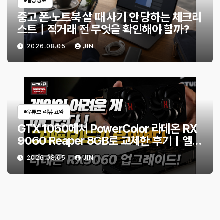
일상정보
중고 폰·노트북 살 때 사기 안 당하는 체크리
스트｜직거래 전 무엇을 확인해야 할까?
2026.08.05
JIN
유튜브 리뷰 요약
GTX 1060에서 PowerColor 라데온 RX
9060 Reaper 8GB로 교체한 후기｜엘든
링·몬스터 헌터 와일즈 체감 변화
2026.08.05
JIN