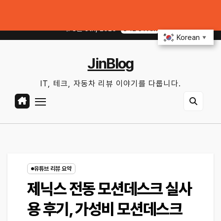
Skip
매일 써먹을 만한 기능만 골랐다
중고 폰·노트북 살 때 사기 안 당하는 체크리스트
to
목. 8월 6th, 2026
8:12:52 AM
content
Korean
▼
JinBlog
IT, 테크, 자동차 리뷰 이야기를 다룹니다.
유튜브 리뷰 요약
제닉스 전동 모션데스크 실사
용 후기, 가성비 모션데스크