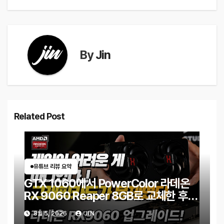
색
By
Jin
Related Post
유튜브 리뷰 요약
GTX 1060에서 PowerColor 라데온
RX 9060 Reaper 8GB로 교체한 후기
｜엘든링·몬스터 헌터 와일즈 체감 변화
8월 5, 2026
JIN