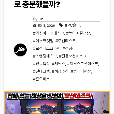
로 충분했을까?
By
Jin
#PC홀더
,
5월 8, 2026
#가성비모션데스크
,
#높이조절책상
,
#데스크셋업
,
#모션데스크
,
#모션데스크추천
,
#선정리
,
#스탠딩데스크
,
#전동모션데스크
,
#전동책상
,
#제닉스
,
#제닉스모션데스크
,
#진테크랩
,
#책상추천
,
#컴퓨터책상
,
#홈오피스