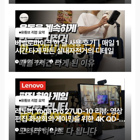
유튜브 리뷰 요약
베벨로바이크 한 달 사용 후기｜매일 1
시간 타게 만든 실내자전거의 디테일
7월 30, 2026
JIN
유튜브 리뷰 요약
레노버 Yoga Pro 27UD-10 리뷰: 영상
편집·화상회의·게이밍을 위한 4K QD-
OLED 모니터
7월 25, 2026
JIN