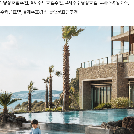
수영장호텔추천
,
#제주도호텔추천
,
#제주수영장호텔
,
#제주여행숙소
,
제주커플호텔
,
#제주호캉스
,
#중문호텔추천