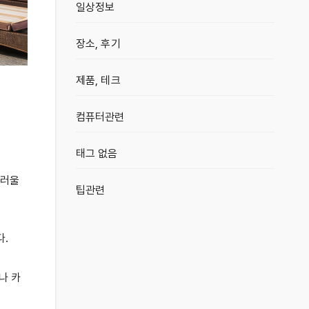
일상정보
장소, 후기
제품, 테크
컴퓨터관련
태그 없음
스러울
팁관련
다.
나 카