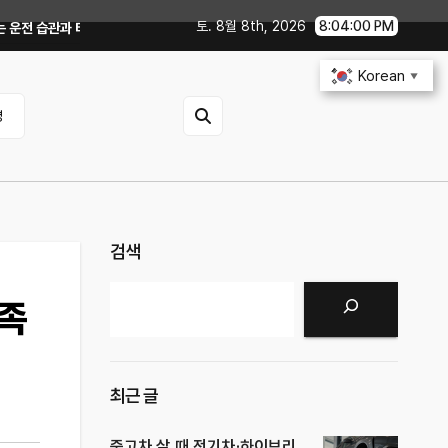
토. 8월 8th, 2026
8:04:01 PM
어 공기압 꿀팁｜주유비가 달라지는 핵심은?
전기차 배터리 수명 오래 쓰는 
Korean
▼
영
검색
검색
만족
최근 글
중고차 살 때 전기차·하이브리