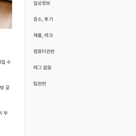
일상정보
장소, 후기
제품, 테크
컴퓨터관련
해질 수
태그 없음
팁관련
방 같
이 부