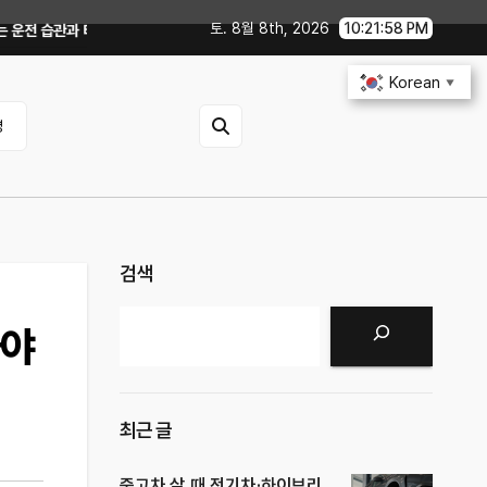
토. 8월 8th, 2026
10:22:00 PM
공기압 꿀팁｜주유비가 달라지는 핵심은?
전기차 배터리 수명 오래 쓰는 충전·
Korean
▼
영
검색
검색
봐야
최근 글
중고차 살 때 전기차·하이브리