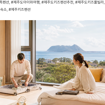
족펜션
,
#제주도아이와여행
,
#제주도키즈펜션추천
,
#제주도키즈풀빌라
,
와숙소
,
#제주키즈펜션