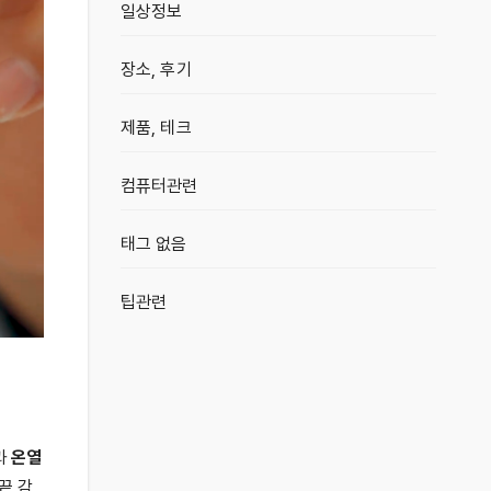
일상정보
장소, 후기
제품, 테크
컴퓨터관련
태그 없음
팁관련
과
온열
끝 감