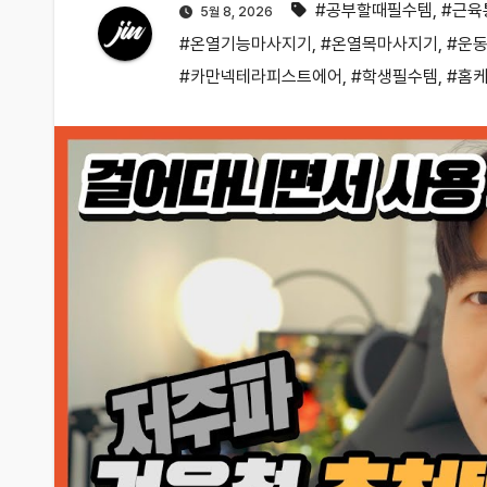
#공부할때필수템
,
#근육
5월 8, 2026
#온열기능마사지기
,
#온열목마사지기
,
#운
#카만넥테라피스트에어
,
#학생필수템
,
#홈