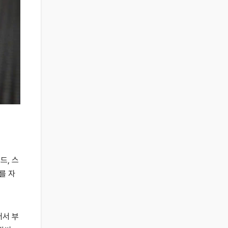
드, 스
를 자
어서 부