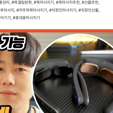
통관리
,
#목결림완화
,
#목마사지기
,
#목마사지추천
,
#선물추천
,
동후마사지
,
#저주파목마사지기
,
#직장인마사지기
,
#직장인선물
,
케어기기
,
#휴대용마사지기