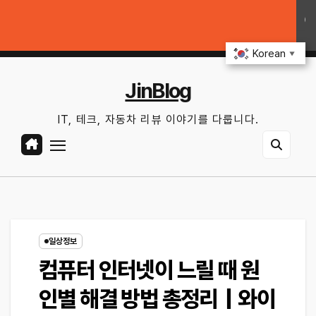
Skip
｜OTA 업데이트부터 디지털 키까지, 지금 확인할 것은?
연비 30% 올리는
to
토. 8월 8th, 2026
6:29:05 PM
content
Korean
▼
JinBlog
IT, 테크, 자동차 리뷰 이야기를 다룹니다.
일상정보
컴퓨터 인터넷이 느릴 때 원
인별 해결 방법 총정리｜와이