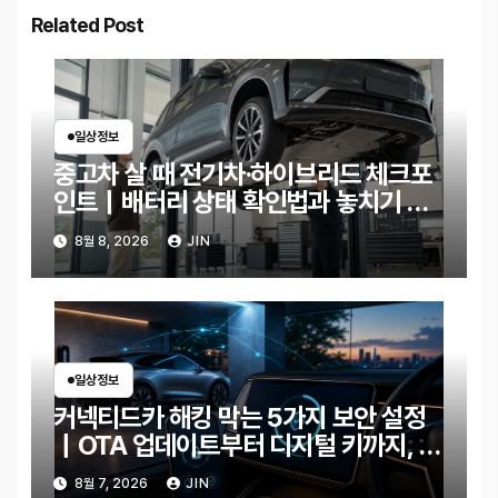
Related Post
일상정보
중고차 살 때 전기차·하이브리드 체크포
인트｜배터리 상태 확인법과 놓치기 쉬
운 위험 신호
8월 8, 2026
JIN
일상정보
커넥티드카 해킹 막는 5가지 보안 설정
｜OTA 업데이트부터 디지털 키까지, 지
금 확인할 것은?
8월 7, 2026
JIN