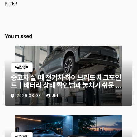
팁관련
You missed
일상정보
중고차 살 때 전기차·하이브리드 체크포인
트｜배터리 상태 확인법과 놓치기 쉬운 위
험 신호
2026.08.08
JIN
일상정보