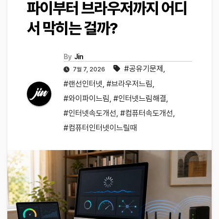
파이부터 브라우저까지 어디
서 막히는 걸까?
By
Jin
#공유기문제
,
7월 7, 2026
#랜선인터넷
,
#브라우저느림
,
#와이파이느림
,
#인터넷느림해결
,
#인터넷속도개선
,
#컴퓨터속도개선
,
#컴퓨터인터넷이느릴때