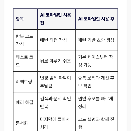
AI 코파일럿 사용
항목
AI 코파일럿 사용 후
전
반복 코드
매번 직접 작성
패턴 기반 초안 생성
작성
테스트 코
기본 케이스부터 작
뒤로 미루기 쉬움
드
성 가능
변경 범위 파악이
중복 로직과 개선 후
리팩토링
부담됨
보 확인
검색과 문서 확인
원인 후보를 빠르게
에러 해결
반복
정리
마지막에 몰아서
코드 설명과 함께 진
문서화
처리
행