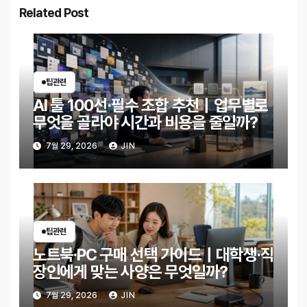
Related Post
팁관련
AI 툴 100선·필수 조합 추천｜업무별로
무엇을 골라야 시간과 비용을 줄일까?
7월 29, 2026
JIN
팁관련
노트북·PC 구매 선택 가이드｜대학생·직
장인에게 맞는 사양은 무엇일까?
7월 29, 2026
JIN