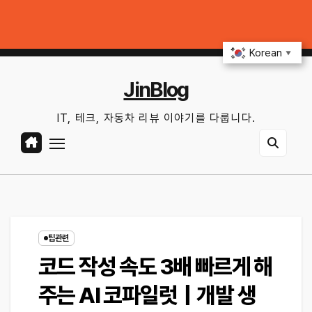
Skip
주행거리 불안 줄이는 현실적인 방법
iOS 27·Android 17 최신 기능 숨
to
금. 8월 7th, 2026
7:08:21 PM
content
Korean
▼
JinBlog
IT, 테크, 자동차 리뷰 이야기를 다룹니다.
팁관련
코드 작성 속도 3배 빠르게 해
주는 AI 코파일럿｜개발 생