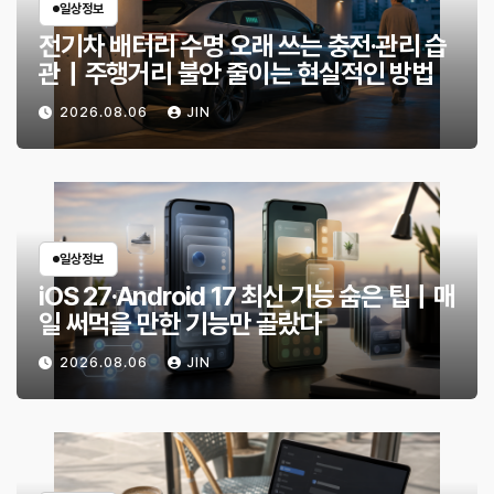
일상정보
전기차 배터리 수명 오래 쓰는 충전·관리 습
관｜주행거리 불안 줄이는 현실적인 방법
2026.08.06
JIN
일상정보
iOS 27·Android 17 최신 기능 숨은 팁｜매
일 써먹을 만한 기능만 골랐다
2026.08.06
JIN