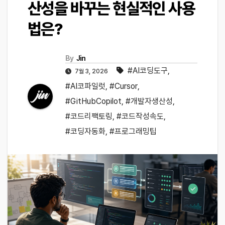
산성을 바꾸는 현실적인 사용
법은?
By
Jin
#AI코딩도구
,
7월 3, 2026
#AI코파일럿
,
#Cursor
,
#GitHubCopilot
,
#개발자생산성
,
#코드리팩토링
,
#코드작성속도
,
#코딩자동화
,
#프로그래밍팁