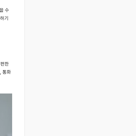
을 수
근하기
 편한
, 통화