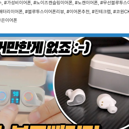
수
,
#가성비이어폰
,
#노이즈캔슬링이어폰
,
#노캔이어폰
,
#무선블루투스
배터리이어폰
,
#블루투스이어폰리뷰
,
#이어폰추천
,
#진테크랩
,
#코원C
좋은이어폰