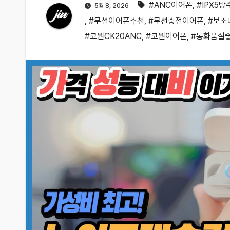
#ANC이어폰
,
#IPX5방
5월 8, 2026
,
#무선이어폰추천
,
#무선충전이어폰
,
#보조
#코원CK20ANC
,
#코원이어폰
,
#통화품질