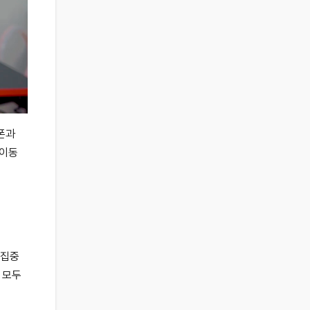
폰과
 이동
 집중
 모두