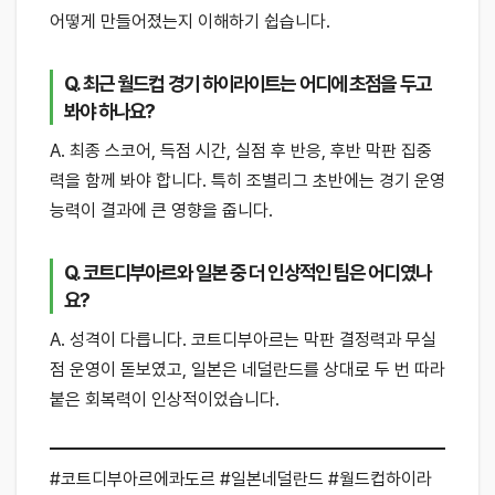
어떻게 만들어졌는지 이해하기 쉽습니다.
Q. 최근 월드컵 경기 하이라이트는 어디에 초점을 두고
봐야 하나요?
A. 최종 스코어, 득점 시간, 실점 후 반응, 후반 막판 집중
력을 함께 봐야 합니다. 특히 조별리그 초반에는 경기 운영
능력이 결과에 큰 영향을 줍니다.
Q. 코트디부아르와 일본 중 더 인상적인 팀은 어디였나
요?
A. 성격이 다릅니다. 코트디부아르는 막판 결정력과 무실
점 운영이 돋보였고, 일본은 네덜란드를 상대로 두 번 따라
붙은 회복력이 인상적이었습니다.
#코트디부아르에콰도르 #일본네덜란드 #월드컵하이라