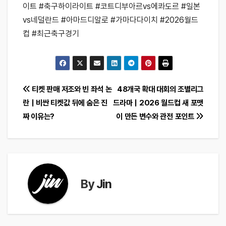
이트 #축구하이라이트 #코트디부아르vs에콰도르 #일본
vs네덜란드 #아마드디알로 #가마다다이치 #2026월드
컵 #최근축구경기
글
티켓 판매 저조와 빈 좌석 논
48개국 확대 대회의 조별리그
란｜비싼 티켓값 뒤에 숨은 진
드라마｜2026 월드컵 새 포맷
탐
짜 이유는?
이 만든 변수와 관전 포인트
색
By
Jin