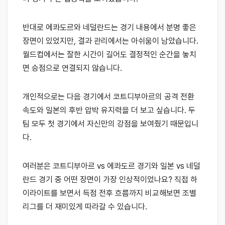
반대로 에콰도르와 네덜란드는 경기 내용에서 분명 좋은
장면이 있었지만, 결과 관리에서는 아쉬움이 남았습니다.
월드컵에서는 잘한 시간이 길어도 결정적인 순간을 놓치
면 승점으로 연결되지 않습니다.
개인적으로는 다음 경기에서 코트디부아르의 공격 전환
속도와 일본의 후반 압박 유지력을 더 보고 싶습니다. 두
팀 모두 첫 경기에서 자신만의 강점을 보여줬기 때문입니
다.
여러분은 코트디부아르 vs 에콰도르 경기와 일본 vs 네덜
란드 경기 중 어떤 장면이 가장 인상적이었나요? 직접 하
이라이트를 보면서 득점 전후 흐름까지 비교해보면 조별
리그를 더 재미있게 따라갈 수 있습니다.