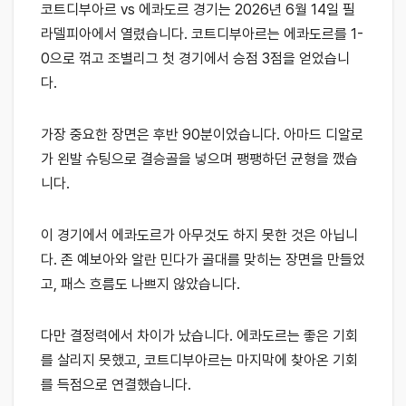
코트디부아르 vs 에콰도르 경기는 2026년 6월 14일 필
라델피아에서 열렸습니다. 코트디부아르는 에콰도르를 1-
0으로 꺾고 조별리그 첫 경기에서 승점 3점을 얻었습니
다.
가장 중요한 장면은 후반 90분이었습니다. 아마드 디알로
가 왼발 슈팅으로 결승골을 넣으며 팽팽하던 균형을 깼습
니다.
이 경기에서 에콰도르가 아무것도 하지 못한 것은 아닙니
다. 존 예보아와 알란 민다가 골대를 맞히는 장면을 만들었
고, 패스 흐름도 나쁘지 않았습니다.
다만 결정력에서 차이가 났습니다. 에콰도르는 좋은 기회
를 살리지 못했고, 코트디부아르는 마지막에 찾아온 기회
를 득점으로 연결했습니다.