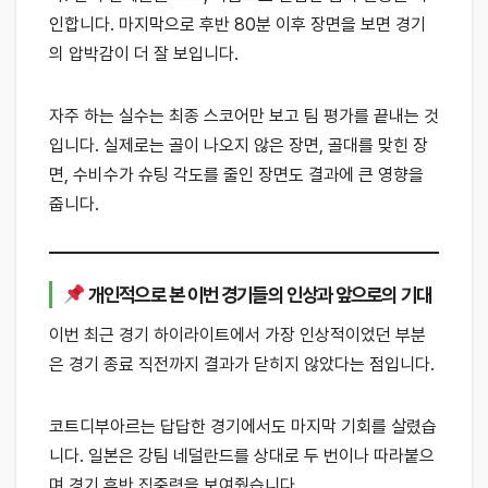
인합니다. 마지막으로 후반 80분 이후 장면을 보면 경기
의 압박감이 더 잘 보입니다.
자주 하는 실수는 최종 스코어만 보고 팀 평가를 끝내는 것
입니다. 실제로는 골이 나오지 않은 장면, 골대를 맞힌 장
면, 수비수가 슈팅 각도를 줄인 장면도 결과에 큰 영향을
줍니다.
개인적으로 본 이번 경기들의 인상과 앞으로의 기대
이번 최근 경기 하이라이트에서 가장 인상적이었던 부분
은 경기 종료 직전까지 결과가 닫히지 않았다는 점입니다.
코트디부아르는 답답한 경기에서도 마지막 기회를 살렸습
니다. 일본은 강팀 네덜란드를 상대로 두 번이나 따라붙으
며 경기 후반 집중력을 보여줬습니다.