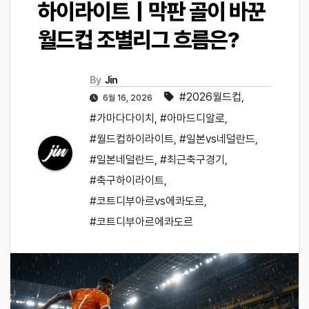
하이라이트｜막판 골이 바꾼
월드컵 조별리그 흐름은?
By
Jin
#2026월드컵
,
6월 16, 2026
#가마다다이치
,
#아마드디알로
,
#월드컵하이라이트
,
#일본vs네덜란드
,
#일본네덜란드
,
#최근축구경기
,
#축구하이라이트
,
#코트디부아르vs에콰도르
,
#코트디부아르에콰도르