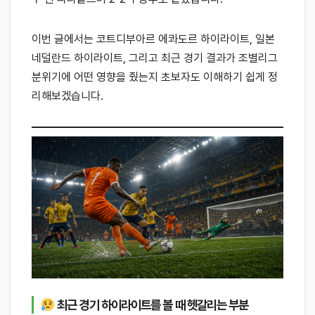
이번 글에서는 코트디부아르 에콰도르 하이라이트, 일본
네덜란드 하이라이트, 그리고 최근 경기 결과가 조별리그
분위기에 어떤 영향을 줬는지 초보자도 이해하기 쉽게 정
리해보겠습니다.
최근 경기 하이라이트를 볼 때 헷갈리는 부분