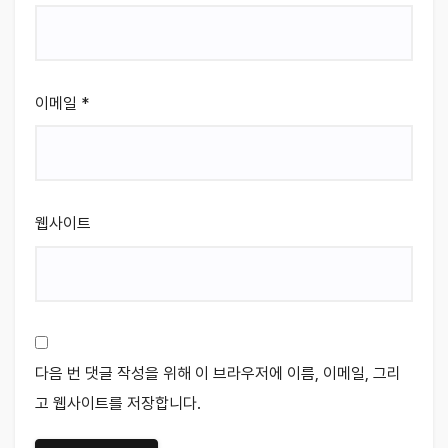
이메일
*
웹사이트
다음 번 댓글 작성을 위해 이 브라우저에 이름, 이메일, 그리
고 웹사이트를 저장합니다.