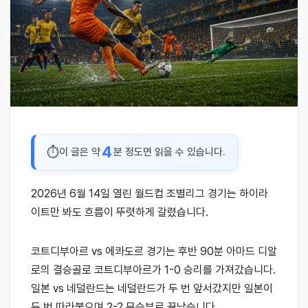
4
이 글은 약
분 정도면 읽을 수 있습니다.
2026년 6월 14일 열린 월드컵 조별리그 경기는 하이라
이트만 봐도 흐름이 뚜렷하게 갈렸습니다.
코트디부아르 vs 에콰도르 경기는 후반 90분 아마드 디알
로의 결승골로 코트디부아르가 1-0 승리를 가져갔습니다.
일본 vs 네덜란드는 네덜란드가 두 번 앞서갔지만 일본이
두 번 따라붙으며 2-2 무승부로 끝났습니다.