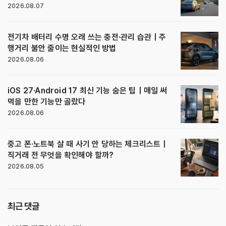
2026.08.07
전기차 배터리 수명 오래 쓰는 충전·관리 습관｜주
행거리 불안 줄이는 현실적인 방법
2026.08.06
iOS 27·Android 17 최신 기능 숨은 팁｜매일 써
먹을 만한 기능만 골랐다
2026.08.06
중고 폰·노트북 살 때 사기 안 당하는 체크리스트｜
직거래 전 무엇을 확인해야 할까?
2026.08.05
최근 댓글