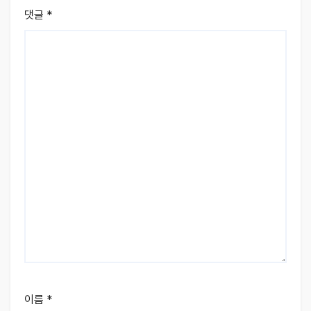
댓글
*
이름
*