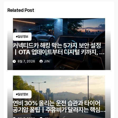
Related Post
일상정보
커넥티드카 해킹 막는 5가지 보안 설정
｜OTA 업데이트부터 디지털 키까지, 지
금 확인할 것은?
8월 7, 2026
JIN
일상정보
연비 30% 올리는 운전 습관과 타이어
공기압 꿀팁｜주유비가 달라지는 핵심
은?