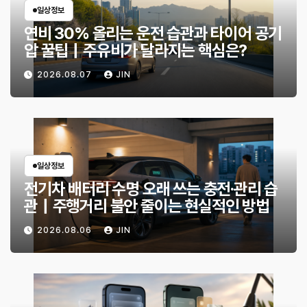
일상정보
연비 30% 올리는 운전 습관과 타이어 공기
압 꿀팁｜주유비가 달라지는 핵심은?
2026.08.07
JIN
일상정보
전기차 배터리 수명 오래 쓰는 충전·관리 습
관｜주행거리 불안 줄이는 현실적인 방법
2026.08.06
JIN